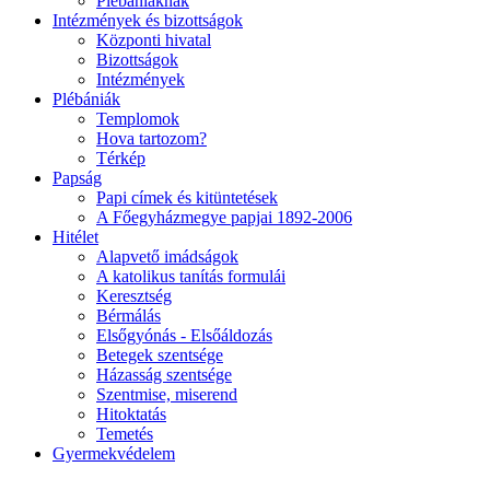
Plébániáknak
Intézmények és bizottságok
Központi hivatal
Bizottságok
Intézmények
Plébániák
Templomok
Hova tartozom?
Térkép
Papság
Papi címek és kitüntetések
A Főegyházmegye papjai 1892-2006
Hitélet
Alapvető imádságok
A katolikus tanítás formulái
Keresztség
Bérmálás
Elsőgyónás - Elsőáldozás
Betegek szentsége
Házasság szentsége
Szentmise, miserend
Hitoktatás
Temetés
Gyermekvédelem