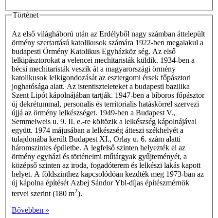
Történet
Az első világháború után az Erdélyből nagy számban áttelepült
örmény szertartású katolikusok számára 1922-ben megalakul a
budapesti Örmény Katolikus Egyházköz­ ség. Az első
lelkipásztorokat a velencei mechitaristák küldik. 1934-ben a
bécsi mechitaristák veszik át a magyarországi örmény
katolikusok lelkigondozását az esztergomi érsek főpásztori
joghatósága alatt. Az istentiszteleteket a budapesti bazilika
Szent Lipót kápol­nájában tartják. 1947-ben a bíboros főpásztor
új dekrétummal, personalis és territorialis hatáskörrel szervezi
újjá az örmény lelkészséget. 1949-ben a Budapest V.,
Semmelweis u. 9. II. e.-re költözik a lelkészség kápol­nájával
együtt. 1974 májusában a lelkészség átteszi székhelyét a
tulajdonába került Budapest XI., Orlay u. 6. szám alatti
háromszintes épületbe. A legfelső szinten helyezték el az
örmény egyházi és történelmi műtárgyak gyűjteményét, a
középső szinten az iroda, fogadóterem és lelkészi lakás kapott
helyet. A földszinthez kapcsolódóan kezdték meg 1973-ban az
új kápolna építését Azbej Sándor Ybl-díjas építészmérnök
2
tervei szerint (180 m
).
Bővebben »