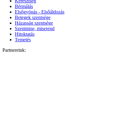
Keresztség
Bérmálás
Elsőgyónás - Elsőáldozás
Betegek szentsége
Házasság szentsége
Szentmise, miserend
Hitoktatás
Temetés
Partnereink: