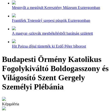
Megnyílt a megújult Keresztény Múzeum Esztergomban
František Trstenský szepesi püspök Esztergomban
A magyar–szlovák megbékélésből barátság született
Hit Pajzsa díjjal tüntették ki Erdő Péter bíborost
Budapesti Örmény Katolikus
Fogolykiváltó Boldogasszony és
Világosító Szent Gergely
Személyi Plébánia
Képgaléria