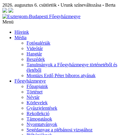
2026. augusztus 6. csütörtök
Urunk színeváltozása
Berta
•
•
Menü
Híreink
Média
Fotógalériák
Videótár
Hangtár
Beszédek
Tanulmányok a Főegyházmegye történetéből és
életéből
Montázs Erdő Péter bíboros atyának
Főegyházmegye
Főpapjaink
Történet
Névtár
Körlevelek
Gyászjelentések
Rekollekció
Támogatások
Nyomtatványok
Segédanyag a plébánosi vizsgához