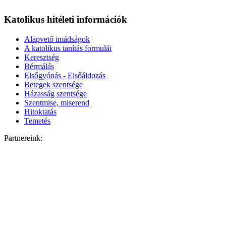
Katolikus hitéleti információk
Alapvető imádságok
A katolikus tanítás formulái
Keresztség
Bérmálás
Elsőgyónás - Elsőáldozás
Betegek szentsége
Házasság szentsége
Szentmise, miserend
Hitoktatás
Temetés
Partnereink: