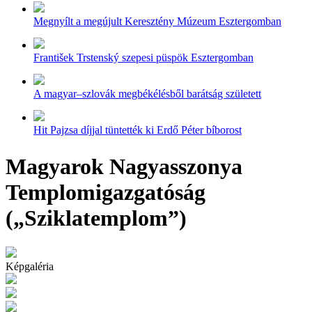
Megnyílt a megújult Keresztény Múzeum Esztergomban
František Trstenský szepesi püspök Esztergomban
A magyar–szlovák megbékélésből barátság született
Hit Pajzsa díjjal tüntették ki Erdő Péter bíborost
Magyarok Nagyasszonya
Templomigazgatóság
(„Sziklatemplom”)
Képgaléria