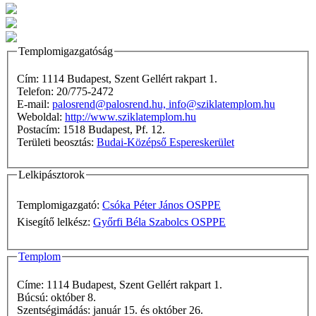
Templomigazgatóság
Cím: 1114 Budapest, Szent Gellért rakpart 1.
Telefon: 20/775-2472
E-mail:
palosrend@palosrend.hu, info@sziklatemplom.hu
Weboldal:
http://www.sziklatemplom.hu
Postacím: 1518 Budapest, Pf. 12.
Területi beosztás:
Budai-Középső Espereskerület
Lelkipásztorok
Templomigazgató:
Csóka Péter János OSPPE
Kisegítő lelkész:
Győrfi Béla Szabolcs OSPPE
Templom
Címe: 1114 Budapest, Szent Gellért rakpart 1.
Búcsú: október 8.
Szentségimádás: január 15. és október 26.