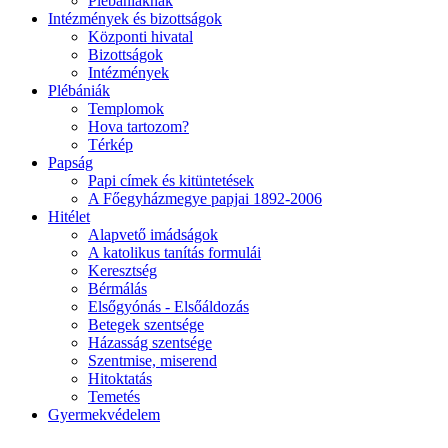
Plébániáknak
Intézmények és bizottságok
Központi hivatal
Bizottságok
Intézmények
Plébániák
Templomok
Hova tartozom?
Térkép
Papság
Papi címek és kitüntetések
A Főegyházmegye papjai 1892-2006
Hitélet
Alapvető imádságok
A katolikus tanítás formulái
Keresztség
Bérmálás
Elsőgyónás - Elsőáldozás
Betegek szentsége
Házasság szentsége
Szentmise, miserend
Hitoktatás
Temetés
Gyermekvédelem