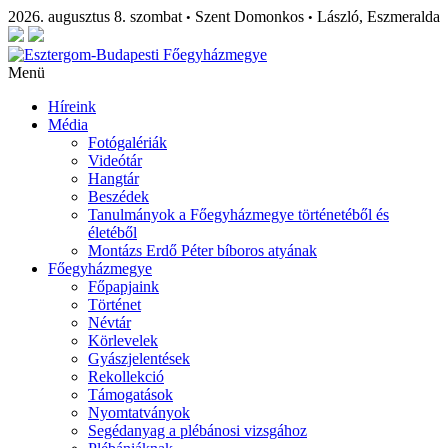
2026. augusztus 8. szombat
Szent Domonkos
László, Eszmeralda
•
•
Menü
Híreink
Média
Fotógalériák
Videótár
Hangtár
Beszédek
Tanulmányok a Főegyházmegye történetéből és
életéből
Montázs Erdő Péter bíboros atyának
Főegyházmegye
Főpapjaink
Történet
Névtár
Körlevelek
Gyászjelentések
Rekollekció
Támogatások
Nyomtatványok
Segédanyag a plébánosi vizsgához