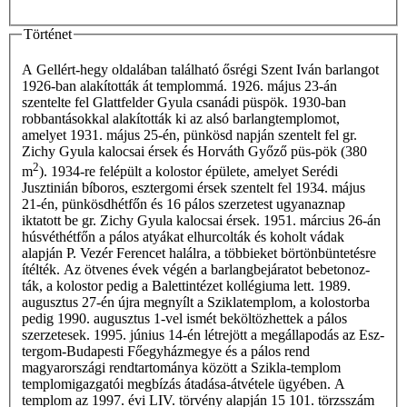
Történet
A Gellért-hegy oldalában található ősrégi Szent Iván barlangot
1926-ban alakították át templommá. 1926. május 23-án
szentelte fel Glattfelder Gyula csanádi püspök. 1930-ban
robbantásokkal alakították ki az alsó barlangtemplomot,
amelyet 1931. május 25-én, pünkösd napján szentelt fel gr.
Zichy Gyula kalocsai érsek és Horváth Győző püs-pök (380
2
m
). 1934-re felépült a kolostor épülete, amelyet Serédi
Jusztinián bíboros, esztergomi érsek szentelt fel 1934. május
21-én, pünkösdhétfőn és 16 pálos szerzetest ugyanaznap
iktatott be gr. Zichy Gyula kalocsai érsek. 1951. március 26-án
húsvéthétfőn a pálos atyákat elhurcolták és koholt vádak
alapján P. Vezér Ferencet halálra, a többieket börtönbüntetésre
ítélték. Az ötvenes évek végén a barlangbejáratot bebetonoz-
ták, a kolostor pedig a Balettintézet kollégiuma lett. 1989.
augusztus 27-én újra megnyílt a Sziklatemplom, a kolostorba
pedig 1990. augusztus 1-vel ismét beköltözhettek a pálos
szerzetesek. 1995. június 14-én létrejött a megállapodás az Esz­
tergom-Budapesti Főegyházmegye és a pálos rend
magyarországi rendtartománya között a Szikla-templom
templomigazgatói megbízás átadása-átvétele ügyében. A
templom az 1997. évi LIV. törvény alapján 15 101. törzsszám