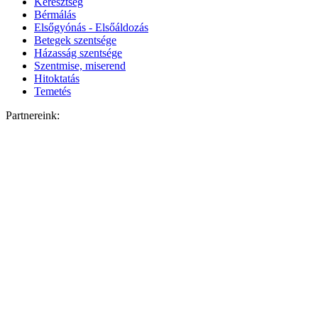
Keresztség
Bérmálás
Elsőgyónás - Elsőáldozás
Betegek szentsége
Házasság szentsége
Szentmise, miserend
Hitoktatás
Temetés
Partnereink: