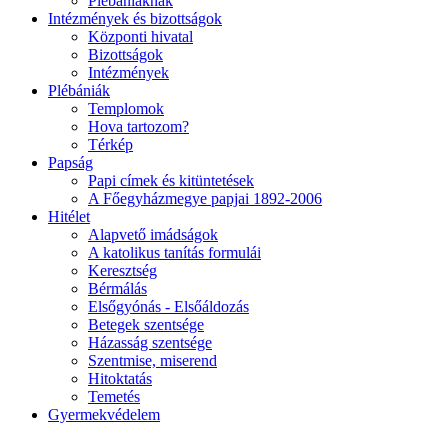
Plébániáknak
Intézmények és bizottságok
Központi hivatal
Bizottságok
Intézmények
Plébániák
Templomok
Hova tartozom?
Térkép
Papság
Papi címek és kitüntetések
A Főegyházmegye papjai 1892-2006
Hitélet
Alapvető imádságok
A katolikus tanítás formulái
Keresztség
Bérmálás
Elsőgyónás - Elsőáldozás
Betegek szentsége
Házasság szentsége
Szentmise, miserend
Hitoktatás
Temetés
Gyermekvédelem