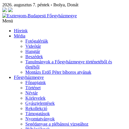
2026. augusztus 7. péntek
Ibolya, Donát
•
Menü
Híreink
Média
Fotógalériák
Videótár
Hangtár
Beszédek
Tanulmányok a Főegyházmegye történetéből és
életéből
Montázs Erdő Péter bíboros atyának
Főegyházmegye
Főpapjaink
Történet
Névtár
Körlevelek
Gyászjelentések
Rekollekció
Támogatások
Nyomtatványok
Segédanyag a plébánosi vizsgához