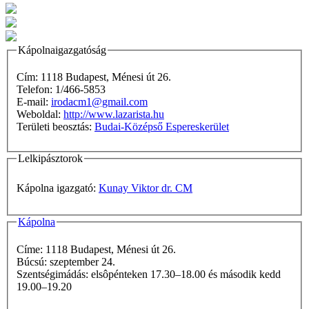
Kápolnaigazgatóság
Cím: 1118 Budapest, Ménesi út 26.
Telefon: 1/466-5853
E-mail:
irodacm1@gmail.com
Weboldal:
http://www.lazarista.hu
Területi beosztás:
Budai-Középső Espereskerület
Lelkipásztorok
Kápolna igazgató:
Kunay Viktor dr. CM
Kápolna
Címe: 1118 Budapest, Ménesi út 26.
Búcsú: szeptember 24.
Szentségimádás: elsôpénteken 17.30–18.00 és második kedd
19.00–19.20