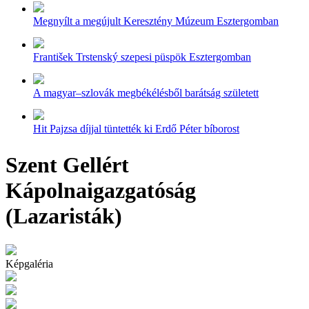
Megnyílt a megújult Keresztény Múzeum Esztergomban
František Trstenský szepesi püspök Esztergomban
A magyar–szlovák megbékélésből barátság született
Hit Pajzsa díjjal tüntették ki Erdő Péter bíborost
Szent Gellért
Kápolnaigazgatóság
(Lazaristák)
Képgaléria