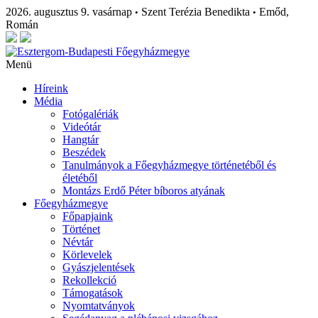
2026. augusztus 9. vasárnap
Szent Terézia Benedikta
Emőd,
•
•
Román
Menü
Híreink
Média
Fotógalériák
Videótár
Hangtár
Beszédek
Tanulmányok a Főegyházmegye történetéből és
életéből
Montázs Erdő Péter bíboros atyának
Főegyházmegye
Főpapjaink
Történet
Névtár
Körlevelek
Gyászjelentések
Rekollekció
Támogatások
Nyomtatványok