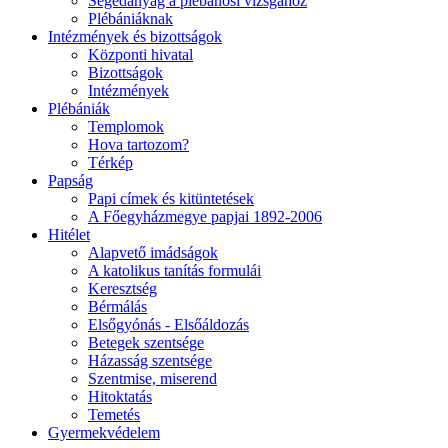
Segédanyag a plébánosi vizsgához
Plébániáknak
Intézmények és bizottságok
Központi hivatal
Bizottságok
Intézmények
Plébániák
Templomok
Hova tartozom?
Térkép
Papság
Papi címek és kitüntetések
A Főegyházmegye papjai 1892-2006
Hitélet
Alapvető imádságok
A katolikus tanítás formulái
Keresztség
Bérmálás
Elsőgyónás - Elsőáldozás
Betegek szentsége
Házasság szentsége
Szentmise, miserend
Hitoktatás
Temetés
Gyermekvédelem