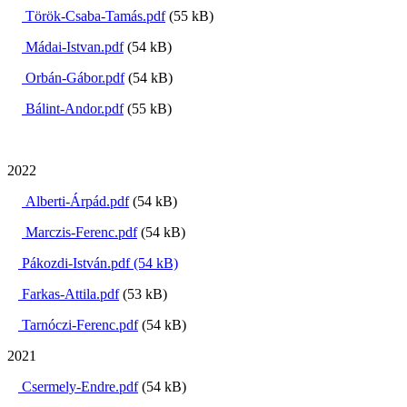
Török-Csaba-Tamás.pdf
(55 kB)
Mádai-Istvan.pdf
(54 kB)
Orbán-Gábor.pdf
(54 kB)
Bálint-Andor.pdf
(55 kB)
2022
Alberti-Árpád.pdf
(54 kB)
Marczis-Ferenc.pdf
(54 kB)
Pákozdi-István.pdf
(54 kB)
Farkas-Attila.pdf
(53 kB)
Tarnóczi-Ferenc.pdf
(54 kB)
2021
Csermely-Endre.pdf
(54 kB)