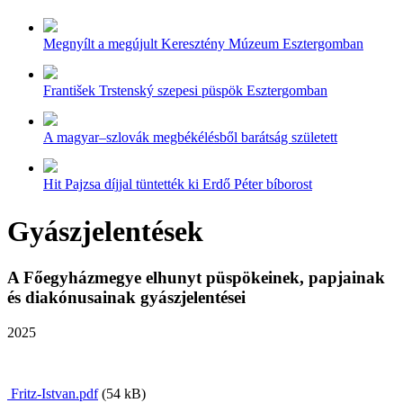
Megnyílt a megújult Keresztény Múzeum Esztergomban
František Trstenský szepesi püspök Esztergomban
A magyar–szlovák megbékélésből barátság született
Hit Pajzsa díjjal tüntették ki Erdő Péter bíborost
Gyászjelentések
A Főegyházmegye elhunyt püspökeinek, papjainak
és diakónusainak gyászjelentései
2025
Fritz-Istvan.pdf
(54 kB)