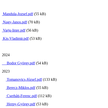
Mandula-Jozsef.pdf
(55 kB)
Nagy-Janos.pdf
(70 kB)
Varju-Imre.pdf
(56 kB)
Kis-Vladimir.pdf
(53 kB
)
2024
Bodor György.pdf
(54 kB)
2023
Tomanovics-József.pdf
(133 kB)
Berecz-Miklos.pdf
(55 kB)
Cserháti-Ferenc.pdf
(112 kB)
Herpy-György.pdf
(53 kB)