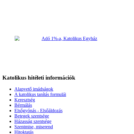
Katolikus hitéleti információk
Alapvető imádságok
A katolikus tanítás formulái
Keresztség
Bérmálás
Elsőgyónás - Elsőáldozás
Betegek szentsége
Házasság szentsége
Szentmise, miserend
Hitoktatás