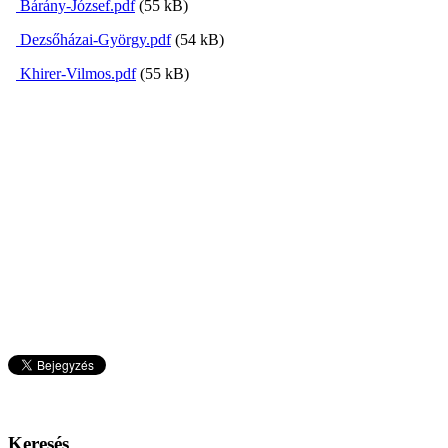
Bárány-József.pdf
(55 kB)
Dezsőházai-György.pdf
(54 kB)
Khirer-Vilmos.pdf
(55 kB)
Keresés