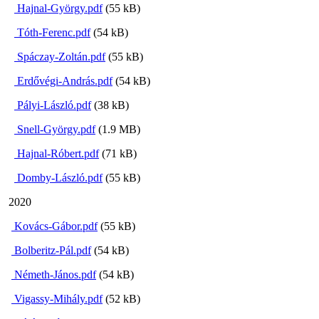
Hajnal-György.pdf
(55 kB)
Tóth-Ferenc.pdf
(54 kB)
Spáczay-Zoltán.pdf
(55 kB)
Erdővégi-András.pdf
(54 kB)
Pályi-László.pdf
(38 kB)
Snell-György.pdf
(1.9 MB)
Hajnal-Róbert.pdf
(71 kB)
Domby-László.pdf
(55 kB)
2020
Kovács-Gábor.pdf
(55 kB)
Bolberitz-Pál.pdf
(54 kB)
Németh-János.pdf
(54 kB)
Vigassy-Mihály.pdf
(52 kB)