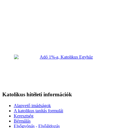
Katolikus hitéleti információk
Alapvető imádságok
A katolikus tanítás formulái
Keresztség
Bérmálás
Elsőgyónás - Elsőáldozás