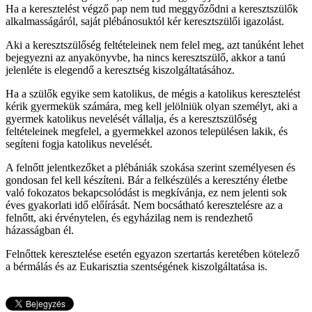
Ha a keresztelést végző pap nem tud meggyőződni a keresztszülők
alkalmasságáról, saját plébánosuktól kér keresztszülői igazolást.
Aki a keresztszülőség feltételeinek nem felel meg, azt tanúként lehet
bejegyezni az anyakönyvbe, ha nincs keresztszülő, akkor a tanú
jelenléte is elegendő a keresztség kiszolgáltatásához.
Ha a szülők egyike sem katolikus, de mégis a katolikus keresztelést
kérik gyermekük számára, meg kell jelölniük olyan személyt, aki a
gyermek katolikus nevelését vállalja, és a keresztszülőség
feltételeinek megfelel, a gyermekkel azonos településen lakik, és
segíteni fogja katolikus nevelését.
A felnőtt jelentkezőket a plébániák szokása szerint személyesen és
gondosan fel kell készíteni. Bár a felkészülés a keresztény életbe
való fokozatos bekapcsolódást is megkívánja, ez nem jelenti sok
éves gyakorlati idő előírását. Nem bocsátható keresztelésre az a
felnőtt, aki érvénytelen, és egyházilag nem is rendezhető
házasságban él.
Felnőttek keresztelése esetén egyazon szertartás keretében kötelező
a bérmálás és az Eukarisztia szentségének kiszolgáltatása is.