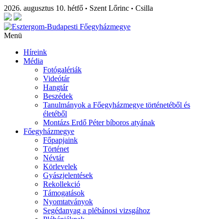
2026. augusztus 10. hétfő
Szent Lőrinc
Csilla
•
•
Menü
Híreink
Média
Fotógalériák
Videótár
Hangtár
Beszédek
Tanulmányok a Főegyházmegye történetéből és
életéből
Montázs Erdő Péter bíboros atyának
Főegyházmegye
Főpapjaink
Történet
Névtár
Körlevelek
Gyászjelentések
Rekollekció
Támogatások
Nyomtatványok
Segédanyag a plébánosi vizsgához