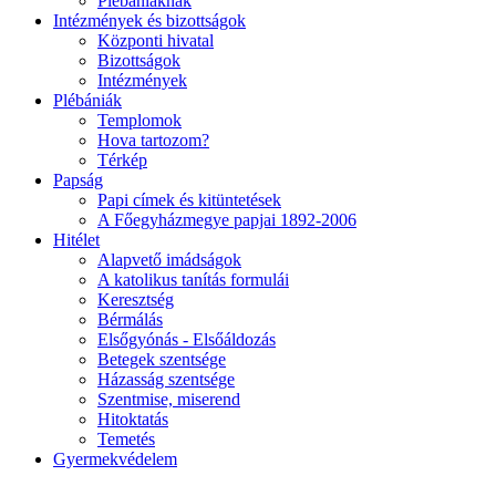
Plébániáknak
Intézmények és bizottságok
Központi hivatal
Bizottságok
Intézmények
Plébániák
Templomok
Hova tartozom?
Térkép
Papság
Papi címek és kitüntetések
A Főegyházmegye papjai 1892-2006
Hitélet
Alapvető imádságok
A katolikus tanítás formulái
Keresztség
Bérmálás
Elsőgyónás - Elsőáldozás
Betegek szentsége
Házasság szentsége
Szentmise, miserend
Hitoktatás
Temetés
Gyermekvédelem