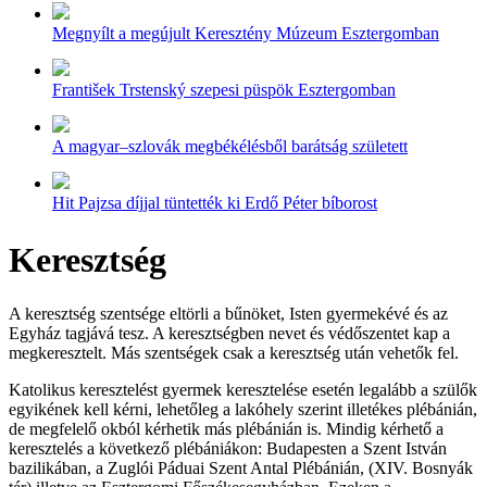
Megnyílt a megújult Keresztény Múzeum Esztergomban
František Trstenský szepesi püspök Esztergomban
A magyar–szlovák megbékélésből barátság született
Hit Pajzsa díjjal tüntették ki Erdő Péter bíborost
Keresztség
A keresztség szentsége eltörli a bűnöket, Isten gyermekévé és az
Egyház tagjává tesz. A keresztségben nevet és védőszentet kap a
megkeresztelt. Más szentségek csak a keresztség után vehetők fel.
Katolikus keresztelést gyermek keresztelése esetén legalább a szülők
egyikének kell kérni, lehetőleg a lakóhely szerint illetékes plébánián,
de megfelelő okból kérhetik más plébánián is. Mindig kérhető a
keresztelés a következő plébániákon: Budapesten a Szent István
bazilikában, a Zuglói Páduai Szent Antal Plébánián, (XIV. Bosnyák