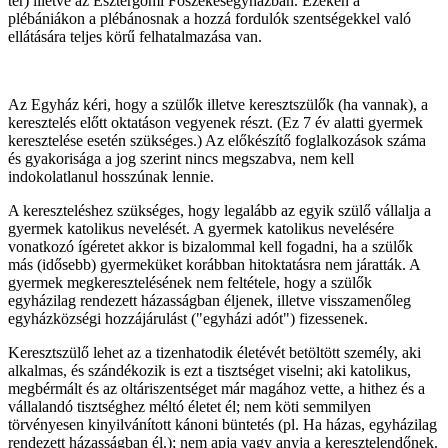
tér) illetve az Esztergomi Főszékesegyházban. Ezeken a
plébániákon a plébánosnak a hozzá fordulók szentségekkel való
ellátására teljes körű felhatalmazása van.
Az Egyház kéri, hogy a szülők illetve keresztszülők (ha vannak), a
keresztelés előtt oktatáson vegyenek részt. (Ez 7 év alatti gyermek
keresztelése esetén szükséges.) Az előkészítő foglalkozások száma
és gyakorisága a jog szerint nincs megszabva, nem kell
indokolatlanul hosszúnak lennie.
A kereszteléshez szükséges, hogy legalább az egyik szülő vállalja a
gyermek katolikus nevelését. A gyermek katolikus nevelésére
vonatkozó ígéretet akkor is bizalommal kell fogadni, ha a szülők
más (idősebb) gyermeküket korábban hitoktatásra nem járatták. A
gyermek megkeresztelésének nem feltétele, hogy a szülők
egyházilag rendezett házasságban éljenek, illetve visszamenőleg
egyházközségi hozzájárulást ("egyházi adót") fizessenek.
Keresztszülő lehet az a tizenhatodik életévét betöltött személy, aki
alkalmas, és szándékozik is ezt a tisztséget viselni; aki katolikus,
megbérmált és az oltáriszentséget már magához vette, a hithez és a
vállalandó tisztséghez méltó életet él; nem köti semmilyen
törvényesen kinyilvánított kánoni büntetés (pl. Ha házas, egyházilag
rendezett házasságban él.); nem apja vagy anyja a keresztelendőnek.