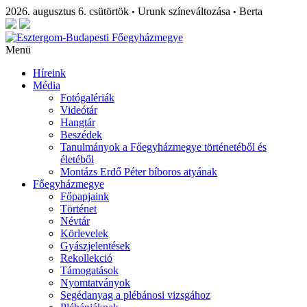
2026. augusztus 6. csütörtök
Urunk színeváltozása
Berta
•
•
Menü
Híreink
Média
Fotógalériák
Videótár
Hangtár
Beszédek
Tanulmányok a Főegyházmegye történetéből és
életéből
Montázs Erdő Péter bíboros atyának
Főegyházmegye
Főpapjaink
Történet
Névtár
Körlevelek
Gyászjelentések
Rekollekció
Támogatások
Nyomtatványok
Segédanyag a plébánosi vizsgához