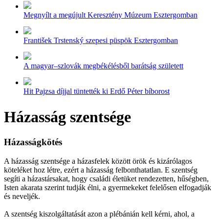
Megnyílt a megújult Keresztény Múzeum Esztergomban
František Trstenský szepesi püspök Esztergomban
A magyar–szlovák megbékélésből barátság született
Hit Pajzsa díjjal tüntették ki Erdő Péter bíborost
Házasság szentsége
Házasságkötés
A házasság szentsége a házasfelek között örök és kizárólagos
köteléket hoz létre, ezért a házasság felbonthatatlan. E szentség
segíti a házastársakat, hogy családi életüket rendezetten, hűségben,
Isten akarata szerint tudják élni, a gyermekeket felelősen elfogadják
és neveljék.
A szentség kiszolgáltatását azon a plébánián kell kérni, ahol, a