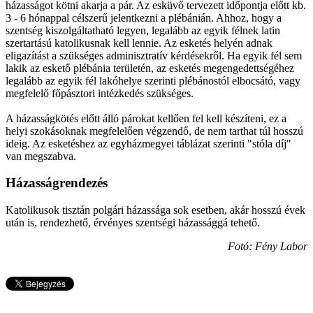
házasságot kötni akarja a pár. Az esküvő tervezett időpontja előtt kb.
3 - 6 hónappal célszerű jelentkezni a plébánián. Ahhoz, hogy a
szentség kiszolgáltatható legyen, legalább az egyik félnek latin
szertartású katolikusnak kell lennie. Az esketés helyén adnak
eligazítást a szükséges adminisztratív kérdésekről. Ha egyik fél sem
lakik az eskető plébánia területén, az esketés megengedettségéhez
legalább az egyik fél lakóhelye szerinti plébánostól elbocsátó, vagy
megfelelő főpásztori intézkedés szükséges.
A házasságkötés előtt álló párokat kellően fel kell készíteni, ez a
helyi szokásoknak megfelelően végzendő, de nem tarthat túl hosszú
ideig. Az esketéshez az egyházmegyei táblázat szerinti "stóla díj"
van megszabva.
Házasságrendezés
Katolikusok tisztán polgári házassága sok esetben, akár hosszú évek
után is, rendezhető, érvényes szentségi házassággá tehető.
Fotó: Fény Labor