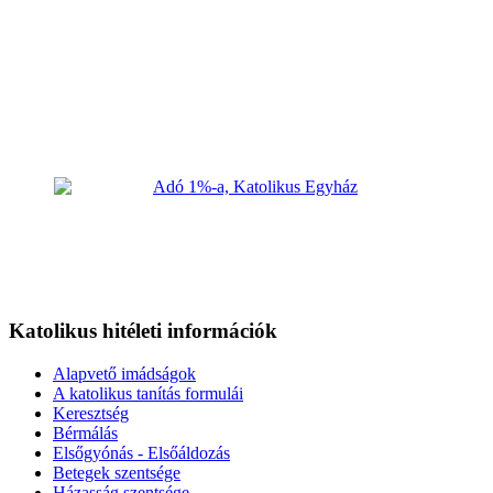
Katolikus hitéleti információk
Alapvető imádságok
A katolikus tanítás formulái
Keresztség
Bérmálás
Elsőgyónás - Elsőáldozás
Betegek szentsége
Házasság szentsége