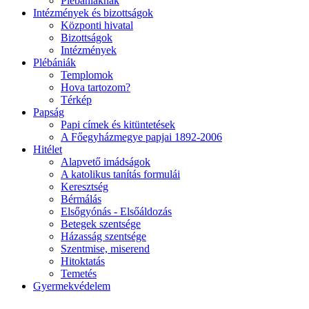
Plébániáknak
Intézmények és bizottságok
Központi hivatal
Bizottságok
Intézmények
Plébániák
Templomok
Hova tartozom?
Térkép
Papság
Papi címek és kitüntetések
A Főegyházmegye papjai 1892-2006
Hitélet
Alapvető imádságok
A katolikus tanítás formulái
Keresztség
Bérmálás
Elsőgyónás - Elsőáldozás
Betegek szentsége
Házasság szentsége
Szentmise, miserend
Hitoktatás
Temetés
Gyermekvédelem