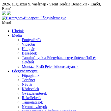
2026. augusztus 9. vasárnap
Szent Terézia Benedikta
Emőd,
•
•
Román
Menü
Híreink
Média
Fotógalériák
Videótár
Hangtár
Beszédek
Tanulmányok a Főegyházmegye történetéből és
életéből
Montázs Erdő Péter bíboros atyának
Főegyházmegye
Főpapjaink
Történet
Névtár
Körlevelek
Gyászjelentések
Rekollekció
Támogatások
Nyomtatványok