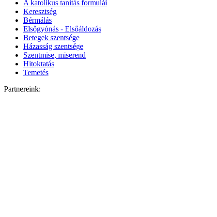
A katolikus tanítás formulái
Keresztség
Bérmálás
Elsőgyónás - Elsőáldozás
Betegek szentsége
Házasság szentsége
Szentmise, miserend
Hitoktatás
Temetés
Partnereink: