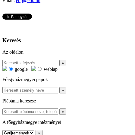
Email:
ebp@ebp.hu
Keresés
Az oldalon
google
weblap
Főegyházmegyei papok
Plébánia keresése
A főegyházmegye intézményei