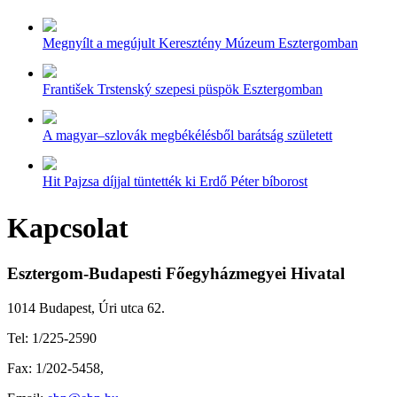
Megnyílt a megújult Keresztény Múzeum Esztergomban
František Trstenský szepesi püspök Esztergomban
A magyar–szlovák megbékélésből barátság született
Hit Pajzsa díjjal tüntették ki Erdő Péter bíborost
Kapcsolat
Esztergom-Budapesti Főegyházmegyei Hivatal
1014 Budapest, Úri utca 62.
Tel: 1/225-2590
Fax: 1/202-5458,