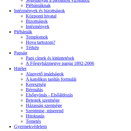
Segédanyag a plébánosi vizsgához
Plébániáknak
Intézmények és bizottságok
Központi hivatal
Bizottságok
Intézmények
Plébániák
Templomok
Hova tartozom?
Térkép
Papság
Papi címek és kitüntetések
A Főegyházmegye papjai 1892-2006
Hitélet
Alapvető imádságok
A katolikus tanítás formulái
Keresztség
Bérmálás
Elsőgyónás - Elsőáldozás
Betegek szentsége
Házasság szentsége
Szentmise, miserend
Hitoktatás
Temetés
Gyermekvédelem