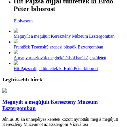
Hit Pajzsa díjjal tüntették ki Erdő
Péter bíborost
Elolvasom
Megnyílt a megújult Keresztény Múzeum Esztergomban
František Trstenský szepesi püspök Esztergomban
A magyar–szlovák megbékélésből barátság született
Hit Pajzsa díjjal tüntették ki Erdő Péter bíborost
Legfrissebb hírek
Megnyílt a megújult Keresztény Múzeum
Esztergomban
Június 30-án ünnepélyes keretek között nyitották meg a megújult
Keresztény Múzeumot az Esztergom-Vízivárosi-