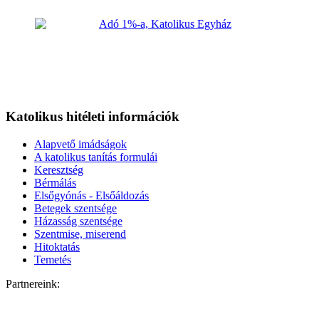
Katolikus hitéleti információk
Alapvető imádságok
A katolikus tanítás formulái
Keresztség
Bérmálás
Elsőgyónás - Elsőáldozás
Betegek szentsége
Házasság szentsége
Szentmise, miserend
Hitoktatás
Temetés
Partnereink: