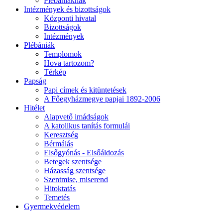
Plébániáknak
Intézmények és bizottságok
Központi hivatal
Bizottságok
Intézmények
Plébániák
Templomok
Hova tartozom?
Térkép
Papság
Papi címek és kitüntetések
A Főegyházmegye papjai 1892-2006
Hitélet
Alapvető imádságok
A katolikus tanítás formulái
Keresztség
Bérmálás
Elsőgyónás - Elsőáldozás
Betegek szentsége
Házasság szentsége
Szentmise, miserend
Hitoktatás
Temetés
Gyermekvédelem