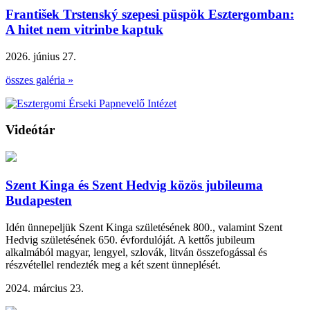
František Trstenský szepesi püspök Esztergomban:
A hitet nem vitrinbe kaptuk
2026. június 27.
összes galéria »
Videótár
Szent Kinga és Szent Hedvig közös jubileuma
Budapesten
Idén ünnepeljük Szent Kinga születésének 800., valamint Szent
Hedvig születésének 650. évfordulóját. A kettős jubileum
alkalmából magyar, lengyel, szlovák, litván összefogással és
részvétellel rendezték meg a két szent ünneplését.
2024. március 23.