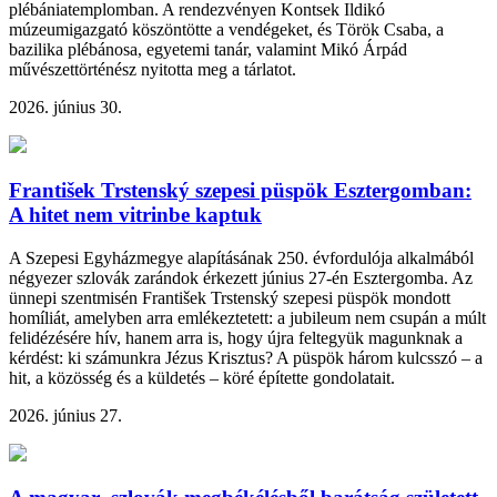
plébániatemplomban. A rendezvényen Kontsek Ildikó
múzeumigazgató köszöntötte a vendégeket, és Török Csaba, a
bazilika plébánosa, egyetemi tanár, valamint Mikó Árpád
művészettörténész nyitotta meg a tárlatot.
2026. június 30.
František Trstenský szepesi püspök Esztergomban:
A hitet nem vitrinbe kaptuk
A Szepesi Egyházmegye alapításának 250. évfordulója alkalmából
négyezer szlovák zarándok érkezett június 27-én Esztergomba. Az
ünnepi szentmisén František Trstenský szepesi püspök mondott
homíliát, amelyben arra emlékeztetett: a jubileum nem csupán a múlt
felidézésére hív, hanem arra is, hogy újra feltegyük magunknak a
kérdést: ki számunkra Jézus Krisztus? A püspök három kulcsszó – a
hit, a közösség és a küldetés – köré építette gondolatait.
2026. június 27.