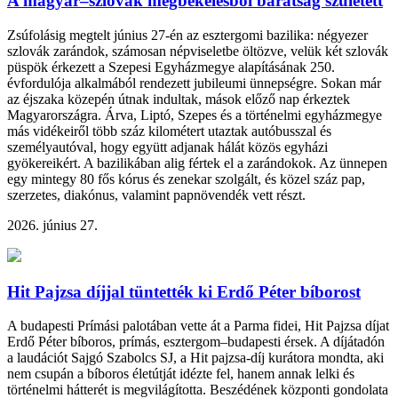
A magyar–szlovák megbékélésből barátság született
Zsúfolásig megtelt június 27-én az esztergomi bazilika: négyezer
szlovák zarándok, számosan népviseletbe öltözve, velük két szlovák
püspök érkezett a Szepesi Egyházmegye alapításának 250.
évfordulója alkalmából rendezett jubileumi ünnepségre. Sokan már
az éjszaka közepén útnak indultak, mások előző nap érkeztek
Magyarországra. Árva, Liptó, Szepes és a történelmi egyházmegye
más vidékeiről több száz kilométert utaztak autóbusszal és
személyautóval, hogy együtt adjanak hálát közös egyházi
gyökereikért. A bazilikában alig fértek el a zarándokok. Az ünnepen
egy mintegy 80 fős kórus és zenekar szolgált, és közel száz pap,
szerzetes, diakónus, valamint papnövendék vett részt.
2026. június 27.
Hit Pajzsa díjjal tüntették ki Erdő Péter bíborost
A budapesti Prímási palotában vette át a Parma fidei, Hit Pajzsa díjat
Erdő Péter bíboros, prímás, esztergom–budapesti érsek. A díjátadón
a laudációt Sajgó Szabolcs SJ, a Hit pajzsa-díj kurátora mondta, aki
nem csupán a bíboros életútját idézte fel, hanem annak lelki és
történelmi hátterét is megvilágította. Beszédének központi gondolata