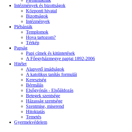
Plébániáknak
Intézmények és bizottságok
Központi hivatal
Bizottságok
Intézmények
Plébániák
Templomok
Hova tartozom?
Térkép
Papság
Papi címek és kitüntetések
A Főegyházmegye papjai 1892-2006
Hitélet
Alapvető imádságok
A katolikus tanítás formulái
Keresztség
Bérmálás
Elsőgyónás - Elsőáldozás
Betegek szentsége
Házasság szentsége
Szentmise, miserend
Hitoktatás
Temetés
Gyermekvédelem