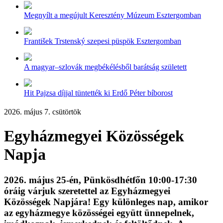
Megnyílt a megújult Keresztény Múzeum Esztergomban
František Trstenský szepesi püspök Esztergomban
A magyar–szlovák megbékélésből barátság született
Hit Pajzsa díjjal tüntették ki Erdő Péter bíborost
2026. május 7. csütörtök
Egyházmegyei Közösségek
Napja
2026. május 25-én, Pünkösdhétfőn 10:00-17:30
óráig várjuk szeretettel az Egyházmegyei
Közösségek Napjára! Egy különleges nap, amikor
az egyházmegye közösségei együtt ünnepelnek,