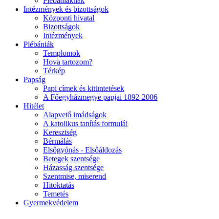
Plébániáknak
Intézmények és bizottságok
Központi hivatal
Bizottságok
Intézmények
Plébániák
Templomok
Hova tartozom?
Térkép
Papság
Papi címek és kitüntetések
A Főegyházmegye papjai 1892-2006
Hitélet
Alapvető imádságok
A katolikus tanítás formulái
Keresztség
Bérmálás
Elsőgyónás - Elsőáldozás
Betegek szentsége
Házasság szentsége
Szentmise, miserend
Hitoktatás
Temetés
Gyermekvédelem