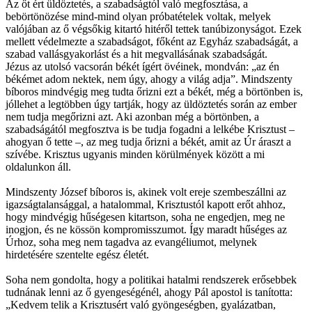
Az őt ért üldöztetés, a szabadságtól való megfosztása, a
bebörtönözése mind-mind olyan próbatételek voltak, melyek
valójában az ő végsőkig kitartó hitéről tettek tanúbizonyságot. Ezek
mellett védelmezte a szabadságot, főként az Egyház szabadságát, a
szabad vallásgyakorlást és a hit megvallásának szabadságát.
Jézus az utolsó vacsorán békét ígért övéinek, mondván: „az én
békémet adom nektek, nem úgy, ahogy a világ adja”. Mindszenty
bíboros mindvégig meg tudta őrizni ezt a békét, még a börtönben is,
jóllehet a legtöbben úgy tartják, hogy az üldöztetés során az ember
nem tudja megőrizni azt. Aki azonban még a börtönben, a
szabadságától megfosztva is be tudja fogadni a lelkébe Krisztust –
ahogyan ő tette –, az meg tudja őrizni a békét, amit az Úr áraszt a
szívébe. Krisztus ugyanis minden körülmények között a mi
oldalunkon áll.
Mindszenty József bíboros is, akinek volt ereje szembeszállni az
igazságtalansággal, a hatalommal, Krisztustól kapott erőt ahhoz,
hogy mindvégig hűségesen kitartson, soha ne engedjen, meg ne
inogjon, és ne kössön kompromisszumot. Így maradt hűséges az
Úrhoz, soha meg nem tagadva az evangéliumot, melynek
hirdetésére szentelte egész életét.
Soha nem gondolta, hogy a politikai hatalmi rendszerek erősebbek
tudnának lenni az ő gyengeségénél, ahogy Pál apostol is tanította:
„Kedvem telik a Krisztusért való gyöngeségben, gyalázatban,