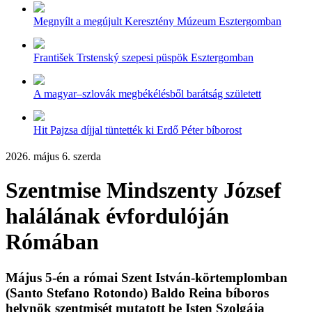
Megnyílt a megújult Keresztény Múzeum Esztergomban
František Trstenský szepesi püspök Esztergomban
A magyar–szlovák megbékélésből barátság született
Hit Pajzsa díjjal tüntették ki Erdő Péter bíborost
2026. május 6. szerda
Szentmise Mindszenty József
halálának évfordulóján
Rómában
Május 5-én a római Szent István-körtemplomban
(Santo Stefano Rotondo) Baldo Reina bíboros
helynök szentmisét mutatott be Isten Szolgája