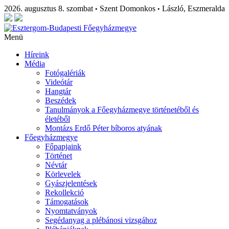
2026. augusztus 8. szombat
Szent Domonkos
László, Eszmeralda
•
•
Menü
Híreink
Média
Fotógalériák
Videótár
Hangtár
Beszédek
Tanulmányok a Főegyházmegye történetéből és
életéből
Montázs Erdő Péter bíboros atyának
Főegyházmegye
Főpapjaink
Történet
Névtár
Körlevelek
Gyászjelentések
Rekollekció
Támogatások
Nyomtatványok
Segédanyag a plébánosi vizsgához