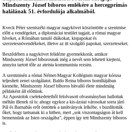
Mindszenty József bíboros emlékére a hercegprímás
halálának 51. évfordulója alkalmából.
Kveck Péter szentszéki magyar nagykövet köszöntötte a szentmise
előtt a vendégeket, a diplomáciai testület tagjait, a római magyar
híveket, a Rómában tanuló diákokat, kispapokat és
szerzetesnövendékeket, illetve az itt szolgáló papokat, szerzeteseket.
Beszédében a nagykövet felidézte gyermekkorát, amikor
Mindszenty József bíborosnak még a nevét sem lehetett kiejteni,
annyira tartott tőle az ateista kommunista rezsim.
A szentmisén a római Német-Magyar Kollégium magyar kórusa
teljesített zenei szolgálatot. Baldo Reina bíboros homíliájában
kiemelte, Mindszenty József bíboros hitvalló élete mindmáig
példaként áll előttünk.
Az Apostolok cselekedeteiből felolvasott olvasmányban hallottak
méltán illenek rá is: ahogy egykor a kis-ázsiai városokat sorra járó
Pál és Barnabás erőt öntöttek a tanítványok lelkébe, s buzdították
őket, hogy tartsanak ki a hitben, mert „sok viszontagságon át kell
bemennünk az Isten országába”, éppen így tett Mindszenty bíboros
is.