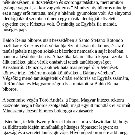
nélkülözésben, üldöztetésben és szorongattatásban, mert amikor
gyönge vagyok, akkor vagyok erős.” Mindszenty bíboros mindig
ezt a nagy erőt mutatta, mely a hitének gyümölcse volt. Az elnyomó
ideológiákkal szemben ő nem egy másik ideológiát követett;
egyetlen ereje Krisztus volt. Ő mindig az Egyház fia maradt,
hűséges pap.
Baldo Reina bíboros utalt beszédében a Santo Stefano Rotondo-
bazilikára: Krisztus első vértanúja Szent István diakónus, és az ő
tanúságtétele nagyon sokakat bátorított nemcsak a saját korában,
hanem a későbbiekben is. A bazilika falain látható képsor azoknak
állít emléket, akik vérük ontásával tettek tanúbizonyságot
Krisztusról. Ők azok, akiknek hatalmas seregéről a Jelenések
könyve írja: „fehérre mosták köntösüket a Bárány vérében”.
Végsőkig menő tanúságtételük óriási erőforrás az Egyház számára,
itt Rómában és Magyarországon is – mutatott rá Baldo Reina
bíboros.
A szentmise végén Törő András, a Pápai Magyar Intézet rektora
köszönte meg a bíboros szolgálatát, majd együtt mondták el az imát
Mindszenty József bíboros boldoggá avatásáért:
„Istenünk, te Mindszenty József bíborost arra választottad ki, hogy
az üldöztetés idején mindhalálig hűséges főpásztor legyen: az
igazság és a szeretet tanúságtevője. Hívő néped örömére add meg,