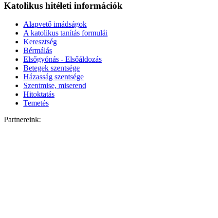
Katolikus hitéleti információk
Alapvető imádságok
A katolikus tanítás formulái
Keresztség
Bérmálás
Elsőgyónás - Elsőáldozás
Betegek szentsége
Házasság szentsége
Szentmise, miserend
Hitoktatás
Temetés
Partnereink: