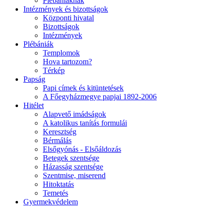
Plébániáknak
Intézmények és bizottságok
Központi hivatal
Bizottságok
Intézmények
Plébániák
Templomok
Hova tartozom?
Térkép
Papság
Papi címek és kitüntetések
A Főegyházmegye papjai 1892-2006
Hitélet
Alapvető imádságok
A katolikus tanítás formulái
Keresztség
Bérmálás
Elsőgyónás - Elsőáldozás
Betegek szentsége
Házasság szentsége
Szentmise, miserend
Hitoktatás
Temetés
Gyermekvédelem