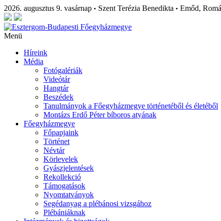
2026. augusztus 9. vasárnap
Szent Terézia Benedikta
Emőd, Rom
•
•
Menü
Híreink
Média
Fotógalériák
Videótár
Hangtár
Beszédek
Tanulmányok a Főegyházmegye történetéből és életéből
Montázs Erdő Péter bíboros atyának
Főegyházmegye
Főpapjaink
Történet
Névtár
Körlevelek
Gyászjelentések
Rekollekció
Támogatások
Nyomtatványok
Segédanyag a plébánosi vizsgához
Plébániáknak