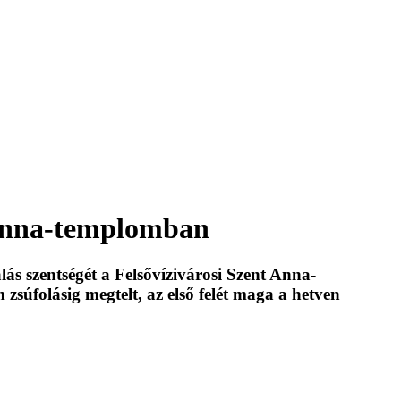
t Anna-templomban
ás szentségét a Felsővízivárosi Szent Anna-
úfolásig megtelt, az első felét maga a hetven