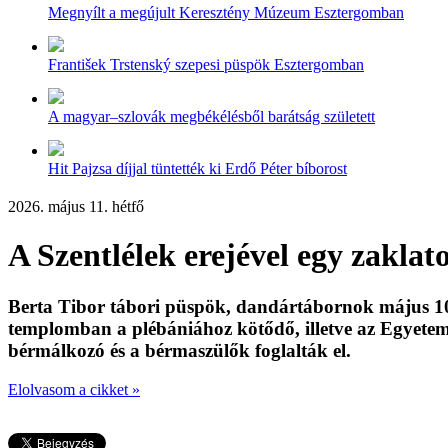
Megnyílt a megújult Keresztény Múzeum Esztergomban
František Trstenský szepesi püspök Esztergomban
A magyar–szlovák megbékélésből barátság született
Hit Pajzsa díjjal tüntették ki Erdő Péter bíborost
2026. május 11. hétfő
A Szentlélek erejével egy zakl
Berta Tibor tábori püspök, dandártábornok május 10-é
templomban a plébániához kötődő, illetve az Egyetemi
bérmálkozó és a bérmaszülők foglalták el.
Elolvasom a cikket »