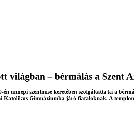
atott világban – bérmálás a Szen
n ünnepi szentmise keretében szolgáltatta ki a bérmál
 Katolikus Gimnáziumba járó fiataloknak. A templom zs