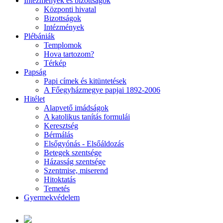
Intézmények és bizottságok
Központi hivatal
Bizottságok
Intézmények
Plébániák
Templomok
Hova tartozom?
Térkép
Papság
Papi címek és kitüntetések
A Főegyházmegye papjai 1892-2006
Hitélet
Alapvető imádságok
A katolikus tanítás formulái
Keresztség
Bérmálás
Elsőgyónás - Elsőáldozás
Betegek szentsége
Házasság szentsége
Szentmise, miserend
Hitoktatás
Temetés
Gyermekvédelem