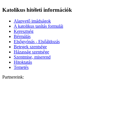
Katolikus hitéleti információk
Alapvető imádságok
A katolikus tanítás formulái
Keresztség
Bérmálás
Elsőgyónás - Elsőáldozás
Betegek szentsége
Házasság szentsége
Szentmise, miserend
Hitoktatás
Temetés
Partnereink: