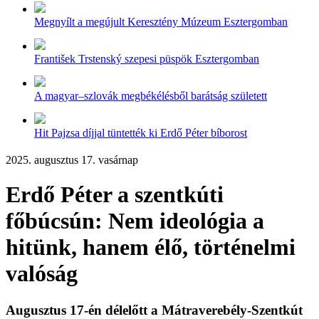
Megnyílt a megújult Keresztény Múzeum Esztergomban
František Trstenský szepesi püspök Esztergomban
A magyar–szlovák megbékélésből barátság született
Hit Pajzsa díjjal tüntették ki Erdő Péter bíborost
2025. augusztus 17. vasárnap
Erdő Péter a szentkúti
főbúcsún: Nem ideológia a
hitünk, hanem élő, történelmi
valóság
Augusztus 17-én délelőtt a Mátraverebély-Szentkút