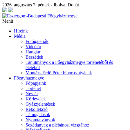
2026. augusztus 7. péntek
Ibolya, Donát
•
Menü
Híreink
Média
Fotógalériák
Videótár
Hangtár
Beszédek
Tanulmányok a Főegyházmegye történetéből és
életéből
Montázs Erdő Péter bíboros atyának
Főegyházmegye
Főpapjaink
Történet
Névtár
Körlevelek
Gyászjelentések
Rekollekció
Támogatások
Nyomtatványok
Segédanyag a plébánosi vizsgához