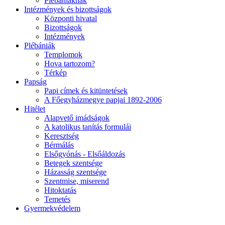
Plébániáknak
Intézmények és bizottságok
Központi hivatal
Bizottságok
Intézmények
Plébániák
Templomok
Hova tartozom?
Térkép
Papság
Papi címek és kitüntetések
A Főegyházmegye papjai 1892-2006
Hitélet
Alapvető imádságok
A katolikus tanítás formulái
Keresztség
Bérmálás
Elsőgyónás - Elsőáldozás
Betegek szentsége
Házasság szentsége
Szentmise, miserend
Hitoktatás
Temetés
Gyermekvédelem