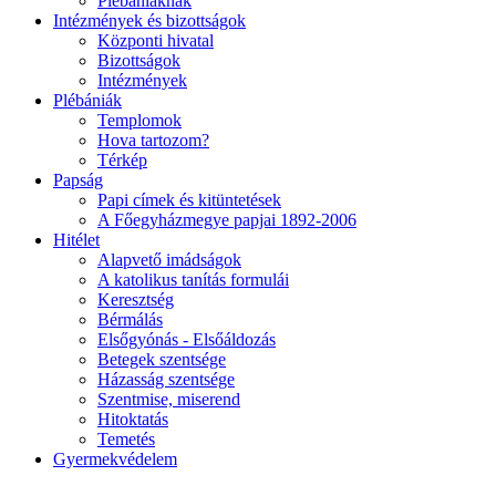
Plébániáknak
Intézmények és bizottságok
Központi hivatal
Bizottságok
Intézmények
Plébániák
Templomok
Hova tartozom?
Térkép
Papság
Papi címek és kitüntetések
A Főegyházmegye papjai 1892-2006
Hitélet
Alapvető imádságok
A katolikus tanítás formulái
Keresztség
Bérmálás
Elsőgyónás - Elsőáldozás
Betegek szentsége
Házasság szentsége
Szentmise, miserend
Hitoktatás
Temetés
Gyermekvédelem