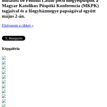
mutatott be Felföldi László pécsi megyéspüspök a
Magyar Katolikus Püspöki Konferencia (MKPK)
tagjaival és a főegyházmegye papságával együtt
május 2-án.
Elolvasom a cikket »
Képgaléria