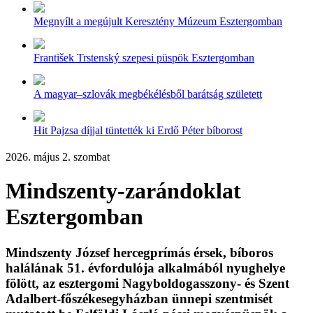
Megnyílt a megújult Keresztény Múzeum Esztergomban
František Trstenský szepesi püspök Esztergomban
A magyar–szlovák megbékélésből barátság született
Hit Pajzsa díjjal tüntették ki Erdő Péter bíborost
2026. május 2. szombat
Mindszenty-zarándoklat
Esztergomban
Mindszenty József hercegprímás érsek, bíboros
halálának 51. évfordulója alkalmából nyughelye
fölött, az esztergomi Nagyboldogasszony- és Szent
Adalbert-főszékesegyházban ünnepi szentmisét