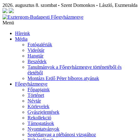
2026. augusztus 8. szombat
Szent Domonkos
László, Eszmeralda
•
•
Menü
Híreink
Média
Fotógalériák
Videótár
Hangtár
Beszédek
Tanulmányok a Főegyházmegye történetéből és
életéből
Montázs Erdő Péter bíboros atyának
Főegyházmegye
Főpapjaink
Történet
Névtár
Körlevelek
Gyászjelentések
Rekollekció
Támogatások
Nyomtatványok
Segédanyag a plébánosi vizsgához