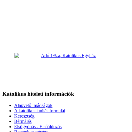
Katolikus hitéleti információk
Alapvető imádságok
A katolikus tanítás formulái
Keresztség
Bérmálás
Elsőgyónás - Elsőáldozás
Betegek szentsége