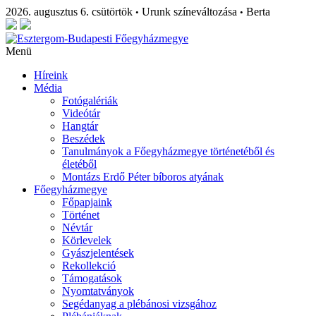
2026. augusztus 6. csütörtök
Urunk színeváltozása
Berta
•
•
Menü
Híreink
Média
Fotógalériák
Videótár
Hangtár
Beszédek
Tanulmányok a Főegyházmegye történetéből és
életéből
Montázs Erdő Péter bíboros atyának
Főegyházmegye
Főpapjaink
Történet
Névtár
Körlevelek
Gyászjelentések
Rekollekció
Támogatások
Nyomtatványok
Segédanyag a plébánosi vizsgához