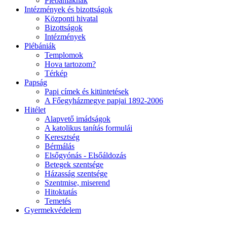
Plébániáknak
Intézmények és bizottságok
Központi hivatal
Bizottságok
Intézmények
Plébániák
Templomok
Hova tartozom?
Térkép
Papság
Papi címek és kitüntetések
A Főegyházmegye papjai 1892-2006
Hitélet
Alapvető imádságok
A katolikus tanítás formulái
Keresztség
Bérmálás
Elsőgyónás - Elsőáldozás
Betegek szentsége
Házasság szentsége
Szentmise, miserend
Hitoktatás
Temetés
Gyermekvédelem