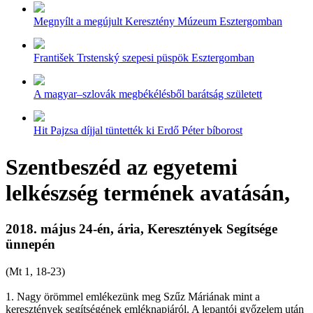
Megnyílt a megújult Keresztény Múzeum Esztergomban
František Trstenský szepesi püspök Esztergomban
A magyar–szlovák megbékélésből barátság született
Hit Pajzsa díjjal tüntették ki Erdő Péter bíborost
Szentbeszéd az egyetemi
lelkészség termének avatásán,
2018. május 24-én, ária, Keresztények Segítsége
ünnepén
(Mt 1, 18-23)
1. Nagy örömmel emlékezünk meg Szűz Máriának mint a
keresztények segítségének emléknapjáról. A lepantói győzelem után