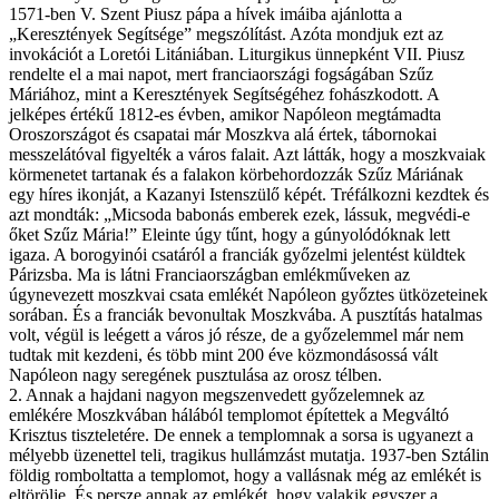
1571-ben V. Szent Piusz pápa a hívek imáiba ajánlotta a
„Keresztények Segítsége” megszólítást. Azóta mondjuk ezt az
invokációt a Loretói Litániában. Liturgikus ünnepként VII. Piusz
rendelte el a mai napot, mert franciaországi fogságában Szűz
Máriához, mint a Keresztények Segítségéhez fohászkodott. A
jelképes értékű 1812-es évben, amikor Napóleon megtámadta
Oroszországot és csapatai már Moszkva alá értek, tábornokai
messzelátóval figyelték a város falait. Azt látták, hogy a moszkvaiak
körmenetet tartanak és a falakon körbehordozzák Szűz Máriának
egy híres ikonját, a Kazanyi Istenszülő képét. Tréfálkozni kezdtek és
azt mondták: „Micsoda babonás emberek ezek, lássuk, megvédi-e
őket Szűz Mária!” Eleinte úgy tűnt, hogy a gúnyolódóknak lett
igaza. A borogyinói csatáról a franciák győzelmi jelentést küldtek
Párizsba. Ma is látni Franciaországban emlékműveken az
úgynevezett moszkvai csata emlékét Napóleon győztes ütközeteinek
sorában. És a franciák bevonultak Moszkvába. A pusztítás hatalmas
volt, végül is leégett a város jó része, de a győzelemmel már nem
tudtak mit kezdeni, és több mint 200 éve közmondásossá vált
Napóleon nagy seregének pusztulása az orosz télben.
2. Annak a hajdani nagyon megszenvedett győzelemnek az
emlékére Moszkvában hálából templomot építettek a Megváltó
Krisztus tiszteletére. De ennek a templomnak a sorsa is ugyanezt a
mélyebb üzenettel teli, tragikus hullámzást mutatja. 1937-ben Sztálin
földig romboltatta a templomot, hogy a vallásnak még az emlékét is
eltörölje. És persze annak az emlékét, hogy valakik egyszer a