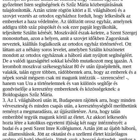
győzelmet Isten segítségének és Szűz Mária közbenjárásának
tulajdonították. Aztán szinte rögtön kitört a II. világháború és a
szovjet vezetés az ortodox egyházhoz fordult, hogy lelkesítsék az
embereket a haza védelmére. Az üldözött orosz egyház, amelynek
addigra több száz püspökét és sok ezer papját legyilkolták,
teljesítette Sztálin kérését. Moszkvától észak-keletre, a Szent Szergej
monostorban, azon a helyen, amit a szovjet időkben Zagorsknak
neveztek, kiállítás foglalkozik az ortodox egyház történetével. Ott
láttam azt a néhány soros levelet, amelyben Sztálin köszönetet
mondott az ortodox egyháznak a háború alatt nyújtott segítségéért.
De a valódi igazságtétel sokkal később mutatkozott meg igazán. A
lerombolt moszkvai székesegyházat 80 év után újraépítették, mert
valakik, talán egyre többen, rádöbbentek arra, hogy az emberek és a
népek sorsát mégsem csak mi magunk intézzük – szerencsére! -,
hanem van Ura a történelemnek és van különös segítője és
gondviselője a keresztény embereknek és közösségeknek: a
Boldogságos Szűz Mária.
3. Az I. világháború után itt, Budapesten rájöttek arra, hogy minden
vérveszteség és minden csapás után, a kereszténységből meríthetünk
reményt a megmaradásra, az újjászületésre. Arra, hogy talán
emberibbé tegyük magunk körül az életet. Az akkori lelkesedés
hozta létre a katolikus egyetemi ifjúság két nagy intézményét: a
budai és a pesti Szent Imre Kollégiumot. Aztán jött az újabb háború,
az államosítások. Jött az oktatást és a szellemi életet kizárólagos
uralma alá hajtó ideológia. Jöttek azok a hosszú évtizedek, amikor a