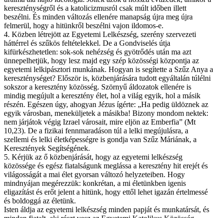
kereszténységről és a katolicizmusról csak múlt időben illett
beszélni. És minden változás ellenére manapság újra meg újra
felmerül, hogy a hitünkről beszélni vajon ildomos-e.
4. Közben létrejött az Egyetemi Lelkészség, szerény szervezeti
háttérrel és szűkös feltételekkel. De a Gondviselés útja
kifürkészhetetlen: sok-sok nehézség és gyötrődés után ma azt
ünnepelhetjük, hogy lesz majd egy szép közösségi központja az
egyetemi lelkipásztori munkának. Hogyan is segítette a Szűz Anya a
kereszténységet? Először is, közbenjárására tudott egyáltalán túlélni
sokszor a keresztény közösség. Szörnyű áldozatok ellenére is
mindig megújult a keresztény élet, hol a világ egyik, hol a másik
részén. Egészen úgy, ahogyan Jézus ígérte: „Ha pedig üldöznek az
egyik városban, meneküljetek a másikba! Bizony mondom nektek:
nem járjátok végig Izrael városait, mire eljön az Emberfia” (Mt
10,23). De a fizikai fennmaradáson túl a lelki megújulásra, a
szellemi és lelki életképességre is gondja van Szűz Máriának, a
Keresztények Segítségének.
5. Kérjük az ő közbenjárását, hogy az egyetemi lelkészség
közössége és egész fiatalságunk meglássa a keresztény hit erejét és
világosságát a mai élet gyorsan változó helyzeteiben. Hogy
mindnyájan megérezzük: konkrétan, a mi életünkben igenis
eligazítást és erőt jelent a hitünk, hogy ettől lehet igazán értelmessé
és boldoggá az életünk.
Isten áldja az egyetemi lelkészség minden papját és munkatársát, és