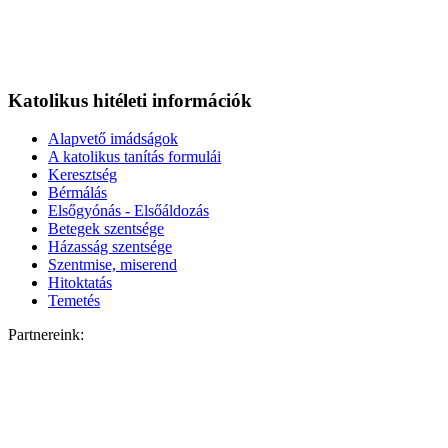
Katolikus hitéleti információk
Alapvető imádságok
A katolikus tanítás formulái
Keresztség
Bérmálás
Elsőgyónás - Elsőáldozás
Betegek szentsége
Házasság szentsége
Szentmise, miserend
Hitoktatás
Temetés
Partnereink: