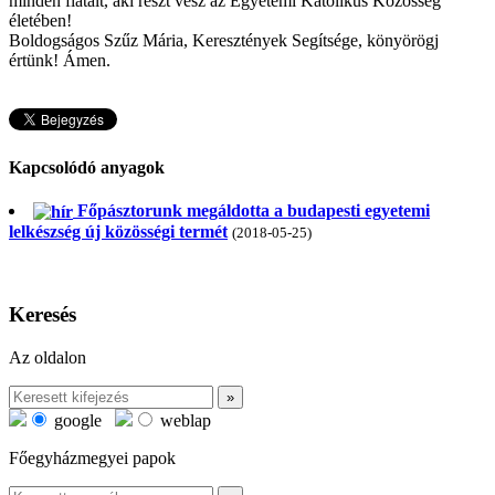
minden fiatalt, aki részt vesz az Egyetemi Katolikus Közösség
életében!
Boldogságos Szűz Mária, Keresztények Segítsége, könyörögj
értünk! Ámen.
Kapcsolódó anyagok
Főpásztorunk megáldotta a budapesti egyetemi
lelkészség új közösségi termét
(2018-05-25)
Keresés
Az oldalon
google
weblap
Főegyházmegyei papok