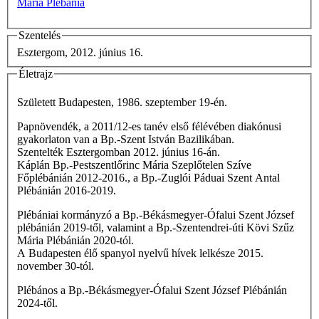
Mária Plébánia
Szentelés
Esztergom, 2012. június 16.
Életrajz
Született Budapesten, 1986. szeptember 19-én.
Papnövendék, a 2011/12-es tanév első félévében diakónusi
gyakorlaton van a Bp.-Szent István Bazilikában.
Szentelték Esztergomban 2012. június 16-án.
Káplán Bp.-Pestszentlőrinc Mária Szeplőtelen Szíve
Főplébánián 2012-2016., a Bp.-Zuglói Páduai Szent Antal
Plébánián 2016-2019.
Plébániai kormányzó a Bp.-Békásmegyer-Ófalui Szent József
plébánián 2019-től, valamint a Bp.-Szentendrei-úti Kövi Szűz
Mária Plébánián 2020-tól.
A Budapesten élő spanyol nyelvű hívek lelkésze 2015.
november 30-tól.
Plébános a Bp.-Békásmegyer-Ófalui Szent József Plébánián
2024-től.