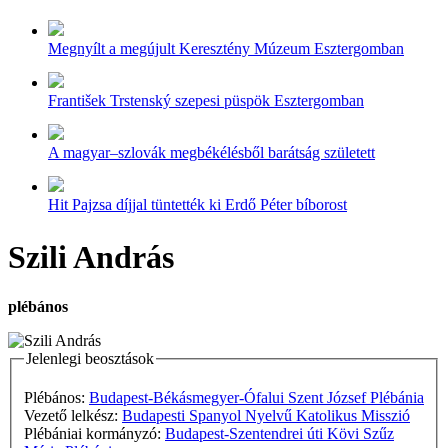
Megnyílt a megújult Keresztény Múzeum Esztergomban
František Trstenský szepesi püspök Esztergomban
A magyar–szlovák megbékélésből barátság született
Hit Pajzsa díjjal tüntették ki Erdő Péter bíborost
Szili András
plébános
Jelenlegi beosztások
Plébános:
Budapest-Békásmegyer-Ófalui Szent József Plébánia
Vezető lelkész:
Budapesti Spanyol Nyelvű Katolikus Misszió
Plébániai kormányzó:
Budapest-Szentendrei úti Kövi Szűz