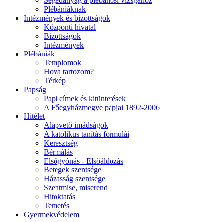
Segédanyag a plébánosi vizsgához
Plébániáknak
Intézmények és bizottságok
Központi hivatal
Bizottságok
Intézmények
Plébániák
Templomok
Hova tartozom?
Térkép
Papság
Papi címek és kitüntetések
A Főegyházmegye papjai 1892-2006
Hitélet
Alapvető imádságok
A katolikus tanítás formulái
Keresztség
Bérmálás
Elsőgyónás - Elsőáldozás
Betegek szentsége
Házasság szentsége
Szentmise, miserend
Hitoktatás
Temetés
Gyermekvédelem