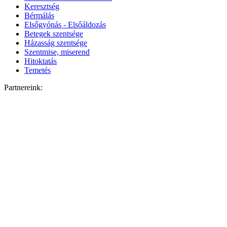
Keresztség
Bérmálás
Elsőgyónás - Elsőáldozás
Betegek szentsége
Házasság szentsége
Szentmise, miserend
Hitoktatás
Temetés
Partnereink: