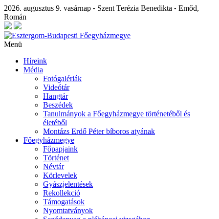
2026. augusztus 9. vasárnap
Szent Terézia Benedikta
Emőd,
•
•
Román
Menü
Híreink
Média
Fotógalériák
Videótár
Hangtár
Beszédek
Tanulmányok a Főegyházmegye történetéből és
életéből
Montázs Erdő Péter bíboros atyának
Főegyházmegye
Főpapjaink
Történet
Névtár
Körlevelek
Gyászjelentések
Rekollekció
Támogatások
Nyomtatványok