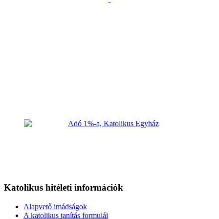
Katolikus hitéleti információk
Alapvető imádságok
A katolikus tanítás formulái