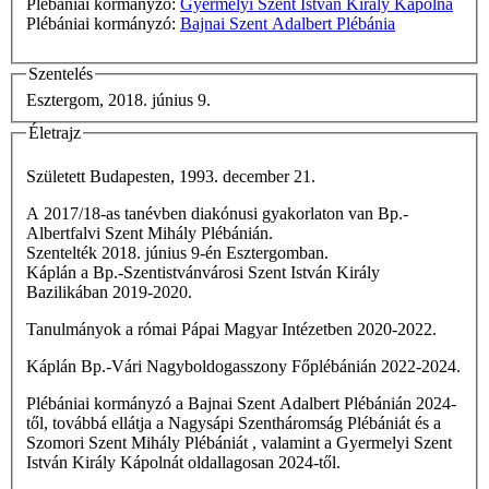
Plébániai kormányzó:
Gyermelyi Szent István Király Kápolna
Plébániai kormányzó:
Bajnai Szent Adalbert Plébánia
Szentelés
Esztergom, 2018. június 9.
Életrajz
Született Budapesten, 1993. december 21.
A 2017/18-as tanévben diakónusi gyakorlaton van Bp.-
Albertfalvi Szent Mihály Plébánián.
Szentelték 2018. június 9-én Esztergomban.
Káplán a Bp.-Szentistvánvárosi Szent István Király
Bazilikában 2019-2020.
Tanulmányok a római Pápai Magyar Intézetben 2020-2022.
Káplán Bp.-Vári Nagyboldogasszony Főplébánián 2022-2024.
Plébániai kormányzó a Bajnai Szent Adalbert Plébánián 2024-
től, továbbá ellátja a Nagysápi Szentháromság Plébániát és a
Szomori Szent Mihály Plébániát , valamint a Gyermelyi Szent
István Király Kápolnát oldallagosan 2024-től.