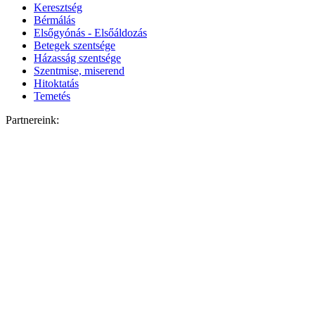
Keresztség
Bérmálás
Elsőgyónás - Elsőáldozás
Betegek szentsége
Házasság szentsége
Szentmise, miserend
Hitoktatás
Temetés
Partnereink: