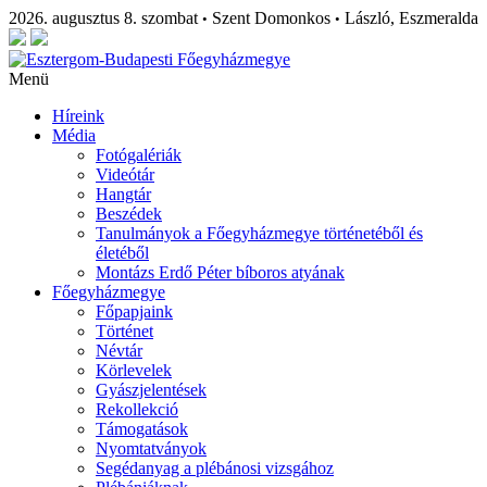
2026. augusztus 8. szombat
Szent Domonkos
László, Eszmeralda
•
•
Menü
Híreink
Média
Fotógalériák
Videótár
Hangtár
Beszédek
Tanulmányok a Főegyházmegye történetéből és
életéből
Montázs Erdő Péter bíboros atyának
Főegyházmegye
Főpapjaink
Történet
Névtár
Körlevelek
Gyászjelentések
Rekollekció
Támogatások
Nyomtatványok
Segédanyag a plébánosi vizsgához