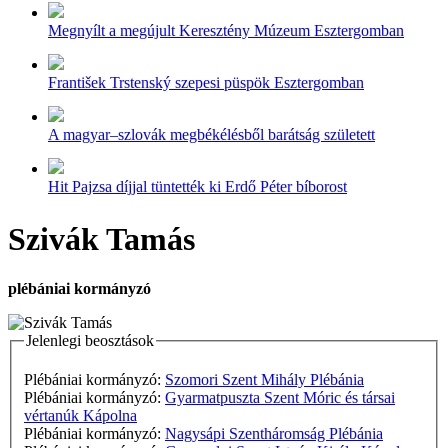
Megnyílt a megújult Keresztény Múzeum Esztergomban
František Trstenský szepesi püspök Esztergomban
A magyar–szlovák megbékélésből barátság született
Hit Pajzsa díjjal tüntették ki Erdő Péter bíborost
Szivák Tamás
plébániai kormányzó
Jelenlegi beosztások
Plébániai kormányzó:
Szomori Szent Mihály Plébánia
Plébániai kormányzó:
Gyarmatpuszta Szent Móric és társai
vértanúk Kápolna
Plébániai kormányzó:
Nagysápi Szentháromság Plébánia