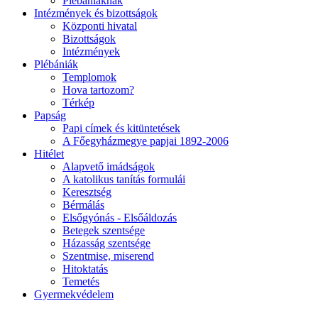
Plébániáknak
Intézmények és bizottságok
Központi hivatal
Bizottságok
Intézmények
Plébániák
Templomok
Hova tartozom?
Térkép
Papság
Papi címek és kitüntetések
A Főegyházmegye papjai 1892-2006
Hitélet
Alapvető imádságok
A katolikus tanítás formulái
Keresztség
Bérmálás
Elsőgyónás - Elsőáldozás
Betegek szentsége
Házasság szentsége
Szentmise, miserend
Hitoktatás
Temetés
Gyermekvédelem