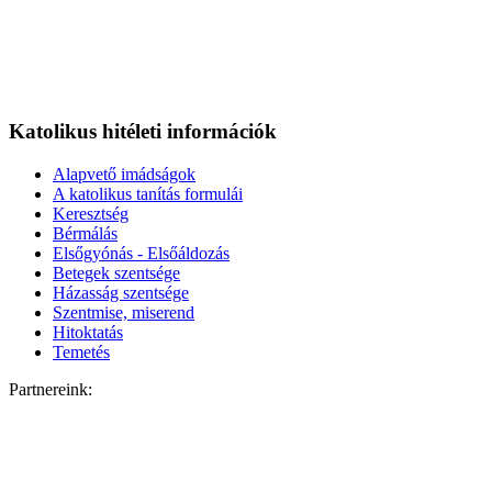
Katolikus hitéleti információk
Alapvető imádságok
A katolikus tanítás formulái
Keresztség
Bérmálás
Elsőgyónás - Elsőáldozás
Betegek szentsége
Házasság szentsége
Szentmise, miserend
Hitoktatás
Temetés
Partnereink: