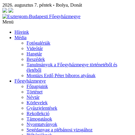
2026. augusztus 7. péntek
Ibolya, Donát
•
Menü
Híreink
Média
Fotógalériák
Videótár
Hangtár
Beszédek
Tanulmányok a Főegyházmegye történetéből és
életéből
Montázs Erdő Péter bíboros atyának
Főegyházmegye
Főpapjaink
Történet
Névtár
Körlevelek
Gyászjelentések
Rekollekció
Támogatások
Nyomtatványok
Segédanyag a plébánosi vizsgához