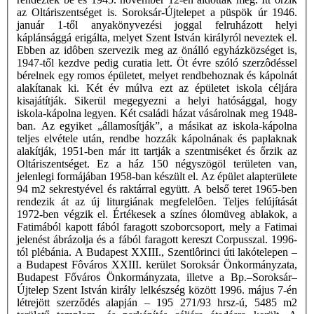
az Oltáriszentséget is. Soroksár-Újtelepet a püspök úr 1946.
január 1-től anyakönyvezési joggal felruházott helyi
káplánsággá erigálta, melyet Szent István királyról neveztek el.
Ebben az idôben szervezik meg az önálló egyházközséget is,
1947-től kezdve pedig curatia lett. Öt évre szóló szerzôdéssel
bérelnek egy romos épületet, melyet rendbehoznak és kápolnát
alakítanak ki. Két év múlva ezt az épületet iskola céljára
kisajátítják. Sikerül megegyezni a helyi hatósággal, hogy
iskola-kápolna legyen. Két családi házat vásárolnak meg 1948-
ban. Az egyiket „államosítják”, a másikat az iskola-kápolna
teljes elvétele után, rendbe hozzák kápolnának és paplaknak
alakítják, 1951-ben már itt tartják a szentmiséket és őrzik az
Oltáriszentséget. Ez a ház 150 négyszögöl területen van,
jelenlegi formájában 1958-ban készült el. Az épület alapterülete
94 m2 sekrestyével és raktárral együtt. A belső teret 1965-ben
rendezik át az új liturgiának megfelelôen. Teljes felújítását
1972-ben végzik el. Értékesek a színes ólomüveg ablakok, a
Fatimából kapott fából faragott szoborcsoport, mely a Fatimai
jelenést ábrázolja és a fából faragott kereszt Corpusszal. 1996-
tól plébánia. A Budapest XXIII., Szentlôrinci úti lakótelepen –
a Budapest Fôváros XXIII. kerület Soroksár Önkormányzata,
Budapest Főváros Önkormányzata, illetve a Bp.–Soroksár–
Újtelep Szent István király lelkészség között 1996. május 7-én
létrejött szerződés alapján – 195 271/93 hrsz-ú, 5485 m2