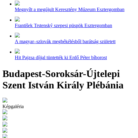
Megnyílt a megújult Keresztény Múzeum Esztergomban
František Trstenský szepesi püspök Esztergomban
A magyar–szlovák megbékélésből barátság született
Hit Pajzsa díjjal tüntették ki Erdő Péter bíborost
Budapest-Soroksár-Újtelepi
Szent István Király Plébánia
Képgaléria