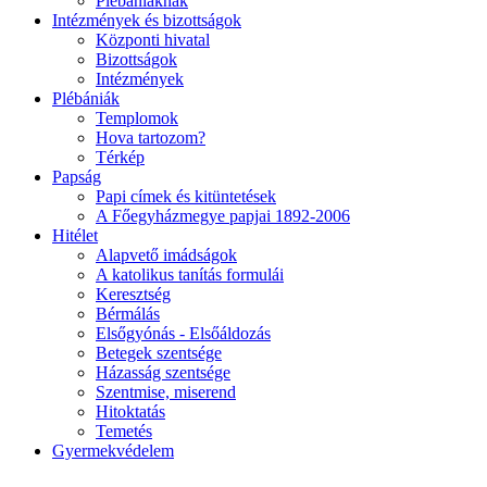
Plébániáknak
Intézmények és bizottságok
Központi hivatal
Bizottságok
Intézmények
Plébániák
Templomok
Hova tartozom?
Térkép
Papság
Papi címek és kitüntetések
A Főegyházmegye papjai 1892-2006
Hitélet
Alapvető imádságok
A katolikus tanítás formulái
Keresztség
Bérmálás
Elsőgyónás - Elsőáldozás
Betegek szentsége
Házasság szentsége
Szentmise, miserend
Hitoktatás
Temetés
Gyermekvédelem