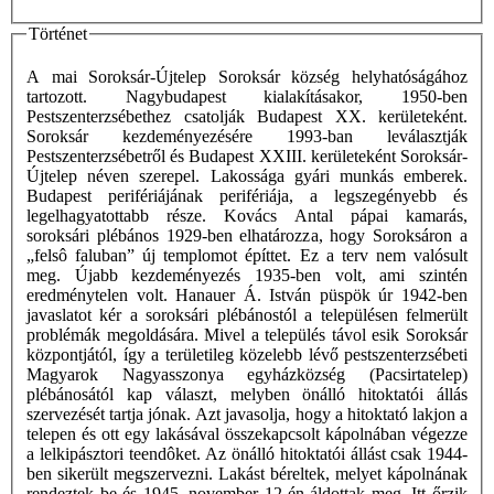
Történet
A mai Soroksár-Újtelep Soroksár község helyhatóságához
tartozott. Nagybudapest kialakításakor, 1950-ben
Pestszenterzsébethez csatolják Budapest XX. kerületeként.
Soroksár kezdeményezésére 1993-ban leválasztják
Pestszenterzsébetről és Budapest XXIII. kerületeként Soroksár-
Újtelep néven szerepel. Lakossága gyári munkás emberek.
Budapest perifériájának perifériája, a legszegényebb és
legelhagyatottabb része. Kovács Antal pápai kamarás,
soroksári plébános 1929-ben elhatározza, hogy Soroksáron a
„felsô faluban” új templomot építtet. Ez a terv nem valósult
meg. Újabb kezdeményezés 1935-ben volt, ami szintén
eredménytelen volt. Hanauer Á. István püspök úr 1942-ben
javaslatot kér a soroksári plébánostól a településen felmerült
problémák megoldására. Mivel a település távol esik Soroksár
központjától, így a területileg közelebb lévő pestszenterzsébeti
Magyarok Nagyasszonya egyházközség (Pacsirtatelep)
plébánosától kap választ, melyben önálló hitoktatói állás
szervezését tartja jónak. Azt javasolja, hogy a hitoktató lakjon a
telepen és ott egy lakásával összekapcsolt kápolnában végezze
a lelkipásztori teendôket. Az önálló hitoktatói állást csak 1944-
ben sikerült megszervezni. Lakást béreltek, melyet kápolnának
rendeztek be és 1945. november 12-én áldottak meg. Itt őrzik