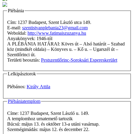
Plébánia
Cím: 1237 Budapest, Szent László utca 149.
E-mail:
szentistvanplebania23@gmail.com
Weboldal:
http://www.fatimaiszuzanya.hu
Anyakönyvek: 1946-tól
A PLÉBÁNIA HATÁRAI: Köves út – Alsó határút – Szabad
köz (mindkét oldala) – Könyves u. – Kő u. – Ugarszél út –
Szentlőrinci út.
Területi beosztás:
Pestszentlőrinc-Soroksári Espereskerület
Lelkipásztorok
Plébános:
Király Attila
Plébániatemplom
Címe: 1237 Budapest, Szent László u. 149.
A templomhoz urnatemető tartozik
Búcsú: május 13. és október 13-a utáni vasárnap.
Szentségimádás: május 12. és december 22.