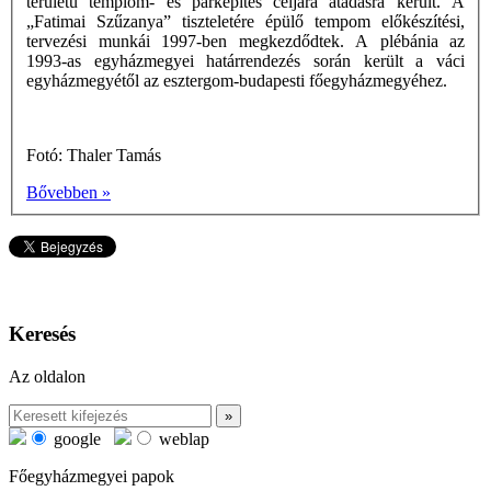
területű templom- és parképítés céljára átadásra került. A
„Fatimai Szűzanya” tiszteletére épülő tempom előkészítési,
tervezési munkái 1997-ben megkezdődtek. A plébánia az
1993-as egyházmegyei határrendezés során került a váci
egyházmegyétől az esztergom-budapesti főegyházmegyéhez.
Fotó: Thaler Tamás
Bővebben »
Keresés
Az oldalon
google
weblap
Főegyházmegyei papok