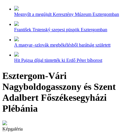
Megnyílt a megújult Keresztény Múzeum Esztergomban
František Trstenský szepesi püspök Esztergomban
A magyar–szlovák megbékélésből barátság született
Hit Pajzsa díjjal tüntették ki Erdő Péter bíborost
Esztergom-Vári
Nagyboldogasszony és Szent
Adalbert Főszékesegyházi
Plébánia
Képgaléria