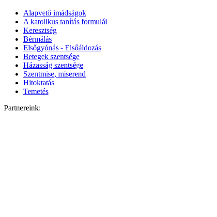
Alapvető imádságok
A katolikus tanítás formulái
Keresztség
Bérmálás
Elsőgyónás - Elsőáldozás
Betegek szentsége
Házasság szentsége
Szentmise, miserend
Hitoktatás
Temetés
Partnereink: