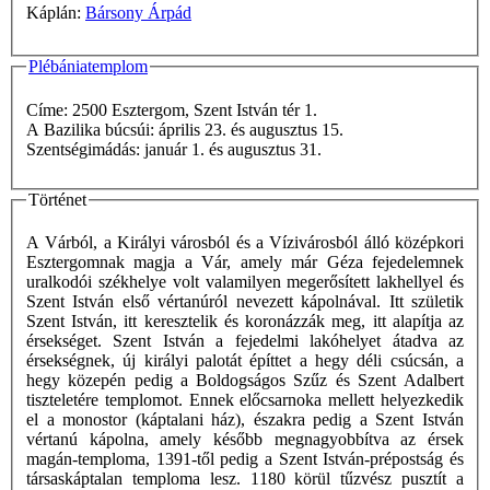
Káplán:
Bársony Árpád
Plébániatemplom
Címe: 2500 Esztergom, Szent István tér 1.
A Bazilika búcsúi: április 23. és augusztus 15.
Szentségimádás: január 1. és augusztus 31.
Történet
A Várból, a Királyi városból és a Vízivárosból álló középkori
Esztergomnak magja a Vár, amely már Géza fejedelemnek
uralkodói székhelye volt valamilyen megerősített lakhellyel és
Szent István első vértanúról nevezett kápolnával. Itt születik
Szent István, itt keresztelik és koronázzák meg, itt alapítja az
érsekséget. Szent István a fejedelmi lakóhelyet átadva az
érsekségnek, új királyi palotát építtet a hegy déli csúcsán, a
hegy közepén pedig a Boldogságos Szűz és Szent Adalbert
tiszteletére templomot. Ennek előcsarnoka mellett helyezkedik
el a monostor (káptalani ház), északra pedig a Szent István
vértanú kápolna, amely később megnagyobbítva az érsek
magán-temploma, 1391-től pedig a Szent István-prépostság és
társaskáptalan temploma lesz. 1180 körül tűzvész pusztít a