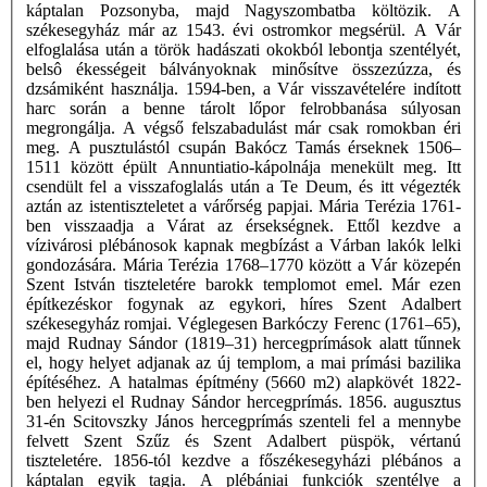
káptalan Pozsonyba, majd Nagyszombatba költözik. A
székesegyház már az 1543. évi ostromkor megsérül. A Vár
elfoglalása után a török hadászati okokból lebontja szentélyét,
belsô ékességeit bálványoknak minősítve összezúzza, és
dzsámiként használja. 1594-ben, a Vár visszavételére indított
harc során a benne tárolt lőpor felrobbanása súlyosan
megrongálja. A végső felszabadulást már csak romokban éri
meg. A pusztulástól csupán Bakócz Tamás érseknek 1506–
1511 között épült Annuntiatio-kápolnája menekült meg. Itt
csendült fel a visszafoglalás után a Te Deum, és itt végezték
aztán az istentiszteletet a várőrség papjai. Mária Terézia 1761-
ben visszaadja a Várat az érsekségnek. Ettől kezdve a
vízivárosi plébánosok kapnak megbízást a Várban lakók lelki
gondozására. Mária Terézia 1768–1770 között a Vár közepén
Szent István tiszteletére barokk templomot emel. Már ezen
építkezéskor fogynak az egykori, híres Szent Adalbert
székesegyház romjai. Véglegesen Barkóczy Ferenc (1761–65),
majd Rudnay Sándor (1819–31) hercegprímások alatt tűnnek
el, hogy helyet adjanak az új templom, a mai prímási bazilika
építéséhez. A hatalmas építmény (5660 m2) alapkövét 1822-
ben helyezi el Rudnay Sándor hercegprímás. 1856. augusztus
31-én Scitovszky János hercegprímás szenteli fel a mennybe
felvett Szent Szűz és Szent Adalbert püspök, vértanú
tiszteletére. 1856-tól kezdve a főszékesegyházi plébános a
káptalan egyik tagja. A plébániai funkciók szentélye a