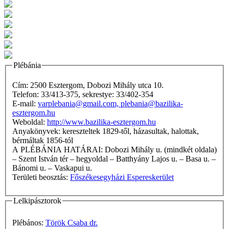
Plébánia
Cím: 2500 Esztergom, Dobozi Mihály utca 10.
Telefon: 33/413-375, sekrestye: 33/402-354
E-mail:
varplebania@gmail.com, plebania@bazilika-
esztergom.hu
Weboldal:
http://www.bazilika-esztergom.hu
Anyakönyvek: kereszteltek 1829-től, házasultak, halottak,
bérmáltak 1856-tól
A PLÉBÁNIA HATÁRAI: Dobozi Mihály u. (mindkét oldala)
– Szent István tér – hegyoldal – Batthyány Lajos u. – Basa u. –
Bánomi u. – Vaskapui u.
Területi beosztás:
Főszékesegyházi Espereskerület
Lelkipásztorok
Plébános:
Török Csaba dr.