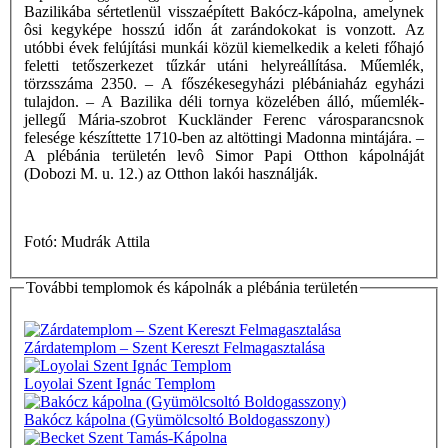
Bazilikába sértetlenül visszaépített Bakócz-kápolna, amelynek
ôsi kegyképe hosszú időn át zarándokokat is vonzott. Az
utóbbi évek felújítási munkái közül kiemelkedik a keleti főhajó
feletti tetőszerkezet tűzkár utáni helyreállítása. Műemlék,
törzsszáma 2350. – A főszékesegyházi plébániaház egyházi
tulajdon. – A Bazilika déli tornya közelében álló, műemlék-
jellegű Mária-szobrot Kuckländer Ferenc városparancsnok
felesége készíttette 1710-ben az altöttingi Madonna mintájára. –
A plébánia területén levô Simor Papi Otthon kápolnáját
(Dobozi M. u. 12.) az Otthon lakói használják.
Fotó: Mudrák Attila
További templomok és kápolnák a plébánia területén
Zárdatemplom – Szent Kereszt Felmagasztalása
Loyolai Szent Ignác Templom
Bakócz kápolna (Gyümölcsoltó Boldogasszony)