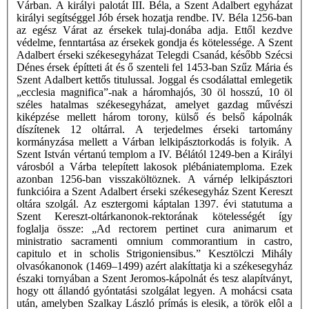
Várban. A királyi palotát III. Béla, a Szent Adalbert egyházat
királyi segítséggel Jób érsek hozatja rendbe. IV. Béla 1256-ban
az egész Várat az érsekek tulaj-donába adja. Ettől kezdve
védelme, fenntartása az érsekek gondja és kötelessége. A Szent
Adalbert érseki székesegyházat Telegdi Csanád, később Szécsi
Dénes érsek építteti át és ő szenteli fel 1453-ban Szűz Mária és
Szent Adalbert kettős titulussal. Joggal és csodálattal emlegetik
„ecclesia magnifica”-nak a háromhajós, 30 öl hosszú, 10 öl
széles hatalmas székesegyházat, amelyet gazdag művészi
kiképzése mellett három torony, külső és belső kápolnák
díszítenek 12 oltárral. A terjedelmes érseki tartomány
kormányzása mellett a Várban lelkipásztorkodás is folyik. A
Szent István vértanú templom a IV. Bélától 1249-ben a Királyi
városból a Várba telepített lakosok plébániatemploma. Ezek
azonban 1256-ban visszaköltöznek. A várnép lelkipásztori
funkcióira a Szent Adalbert érseki székesegyház Szent Kereszt
oltára szolgál. Az esztergomi káptalan 1397. évi statutuma a
Szent Kereszt-oltárkanonok-rektorának kötelességét így
foglalja össze: „Ad rectorem pertinet cura animarum et
ministratio sacramenti omnium commorantium in castro,
capitulo et in scholis Strigoniensibus.” Kesztölczi Mihály
olvasókanonok (1469–1499) azért alakíttatja ki a székesegyház
északi tornyában a Szent Jeromos-kápolnát és tesz alapítványt,
hogy ott állandó gyóntatási szolgálat legyen. A mohácsi csata
után, amelyben Szalkay László prímás is elesik, a török elôl a