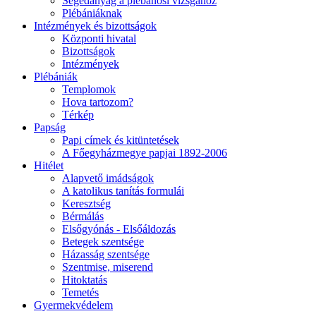
Segédanyag a plébánosi vizsgához
Plébániáknak
Intézmények és bizottságok
Központi hivatal
Bizottságok
Intézmények
Plébániák
Templomok
Hova tartozom?
Térkép
Papság
Papi címek és kitüntetések
A Főegyházmegye papjai 1892-2006
Hitélet
Alapvető imádságok
A katolikus tanítás formulái
Keresztség
Bérmálás
Elsőgyónás - Elsőáldozás
Betegek szentsége
Házasság szentsége
Szentmise, miserend
Hitoktatás
Temetés
Gyermekvédelem