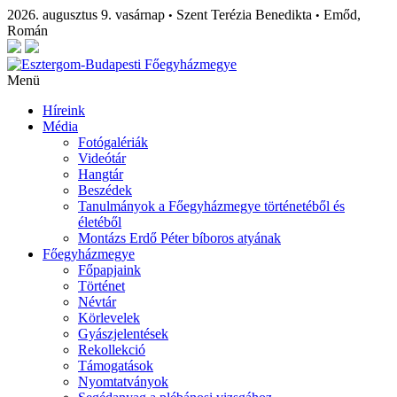
2026. augusztus 9. vasárnap
Szent Terézia Benedikta
Emőd,
•
•
Román
Menü
Híreink
Média
Fotógalériák
Videótár
Hangtár
Beszédek
Tanulmányok a Főegyházmegye történetéből és
életéből
Montázs Erdő Péter bíboros atyának
Főegyházmegye
Főpapjaink
Történet
Névtár
Körlevelek
Gyászjelentések
Rekollekció
Támogatások
Nyomtatványok