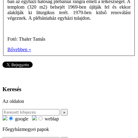
ban az egyházi hatóság plébániai rangra emeli a lelkészséget. A
templom (320 m2) belsejét 1969-ben újítják fel és ekkor
alakítják ki liturgikus terét. 1979-ben külsô renoválást
végeznek. A plébániaház egyházi tulajdon.
Fotó: Thaler Tamás
Bővebben »
Keresés
Az oldalon
google
weblap
Főegyházmegyei papok