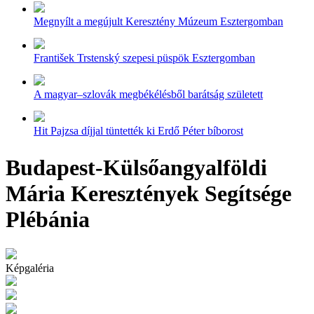
Megnyílt a megújult Keresztény Múzeum Esztergomban
František Trstenský szepesi püspök Esztergomban
A magyar–szlovák megbékélésből barátság született
Hit Pajzsa díjjal tüntették ki Erdő Péter bíborost
Budapest-Külsőangyalföldi
Mária Keresztények Segítsége
Plébánia
Képgaléria