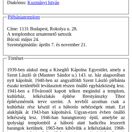
Diakónus:
Kuzmányi István
Plébániatemplom
Címe: 1131 Budapest, Rokolya u. 28.
A templomhoz urnatemető tartozik
Búcsú: május 24.
Szentségimádás: április 7. és november 21.
Történet
1939-ben alakul meg a Kisegítô Kápolna Egyesület, amely a
Szent László út (Mautner Sándor u.) 143. sz. ház alagsorában
nyit kápolnát. 1940-ben az angyalföldi Szent László plébánia
északi területébôl leválasztott részen önálló egyházközség lesz.
1941-ben a Fővárostól kapott telken megindul a templom,
kultúrház, lelkészlakás építése Brestyánszky Tibor
építészmérnök terve szerint. A tervbôl azonban csak a
kultúrház rész készül el a háborús nehézségek miatt. Ezt
alakítják át 1943-ban kápolnává. Ugyan-ezen évben önálló
lelkészség lesz. 1946-ban harangtorony épül, amelybe az
ipolysági templomból a háború alatt hadicélra leszerelt
harangok kerülnek. 1965-ben kibôvítik a lelkészlakást. 1968-