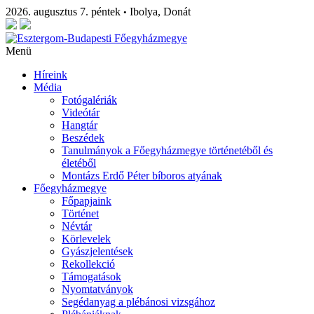
2026. augusztus 7. péntek
Ibolya, Donát
•
Menü
Híreink
Média
Fotógalériák
Videótár
Hangtár
Beszédek
Tanulmányok a Főegyházmegye történetéből és
életéből
Montázs Erdő Péter bíboros atyának
Főegyházmegye
Főpapjaink
Történet
Névtár
Körlevelek
Gyászjelentések
Rekollekció
Támogatások
Nyomtatványok
Segédanyag a plébánosi vizsgához