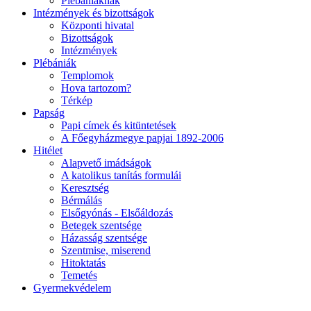
Plébániáknak
Intézmények és bizottságok
Központi hivatal
Bizottságok
Intézmények
Plébániák
Templomok
Hova tartozom?
Térkép
Papság
Papi címek és kitüntetések
A Főegyházmegye papjai 1892-2006
Hitélet
Alapvető imádságok
A katolikus tanítás formulái
Keresztség
Bérmálás
Elsőgyónás - Elsőáldozás
Betegek szentsége
Házasság szentsége
Szentmise, miserend
Hitoktatás
Temetés
Gyermekvédelem