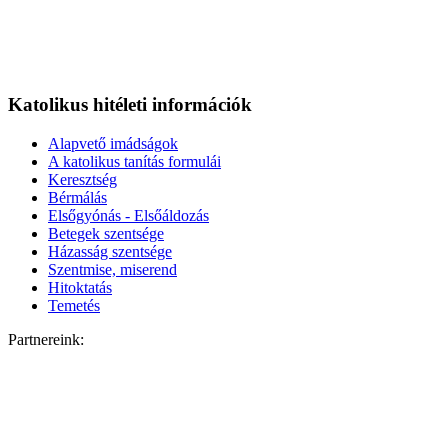
Katolikus hitéleti információk
Alapvető imádságok
A katolikus tanítás formulái
Keresztség
Bérmálás
Elsőgyónás - Elsőáldozás
Betegek szentsége
Házasság szentsége
Szentmise, miserend
Hitoktatás
Temetés
Partnereink: