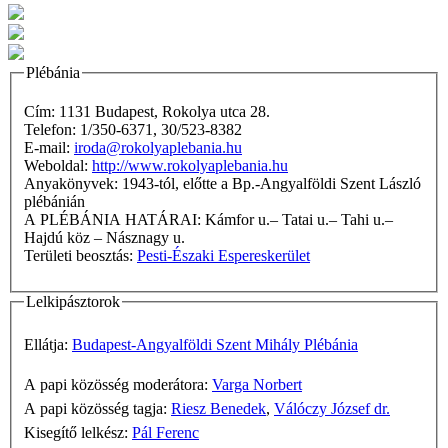
Plébánia
Cím: 1131 Budapest, Rokolya utca 28.
Telefon: 1/350-6371, 30/523-8382
E-mail:
iroda@rokolyaplebania.hu
Weboldal:
http://www.rokolyaplebania.hu
Anyakönyvek: 1943-tól, előtte a Bp.-Angyalföldi Szent László
plébánián
A PLÉBÁNIA HATÁRAI: Kámfor u.– Tatai u.– Tahi u.–
Hajdú köz – Násznagy u.
Területi beosztás:
Pesti-Északi Espereskerület
Lelkipásztorok
Ellátja:
Budapest-Angyalföldi Szent Mihály Plébánia
A papi közösség moderátora:
Varga Norbert
A papi közösség tagja:
Riesz Benedek
,
Válóczy József dr.
Kisegítő lelkész:
Pál Ferenc