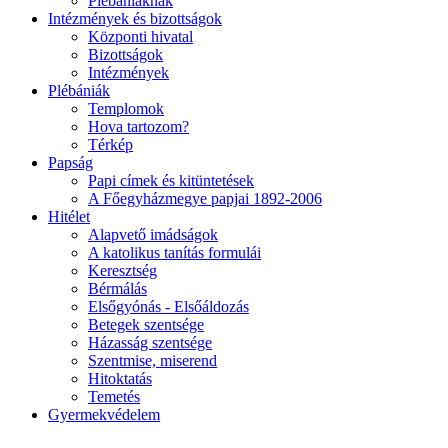
Plébániáknak
Intézmények és bizottságok
Központi hivatal
Bizottságok
Intézmények
Plébániák
Templomok
Hova tartozom?
Térkép
Papság
Papi címek és kitüntetések
A Főegyházmegye papjai 1892-2006
Hitélet
Alapvető imádságok
A katolikus tanítás formulái
Keresztség
Bérmálás
Elsőgyónás - Elsőáldozás
Betegek szentsége
Házasság szentsége
Szentmise, miserend
Hitoktatás
Temetés
Gyermekvédelem