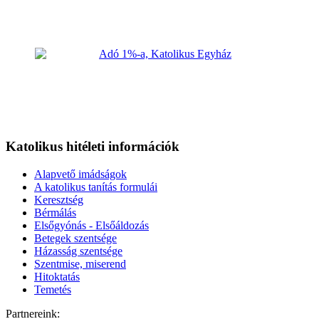
Katolikus hitéleti információk
Alapvető imádságok
A katolikus tanítás formulái
Keresztség
Bérmálás
Elsőgyónás - Elsőáldozás
Betegek szentsége
Házasság szentsége
Szentmise, miserend
Hitoktatás
Temetés
Partnereink: