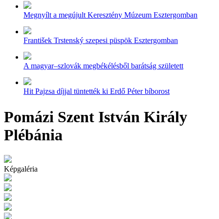
Megnyílt a megújult Keresztény Múzeum Esztergomban
František Trstenský szepesi püspök Esztergomban
A magyar–szlovák megbékélésből barátság született
Hit Pajzsa díjjal tüntették ki Erdő Péter bíborost
Pomázi Szent István Király
Plébánia
Képgaléria