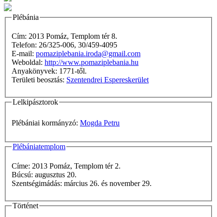
Plébánia
Cím: 2013 Pomáz, Templom tér 8.
Telefon: 26/325-006, 30/459-4095
E-mail:
pomaziplebania.iroda@gmail.com
Weboldal:
http://www.pomaziplebania.hu
Anyakönyvek: 1771-től.
Területi beosztás:
Szentendrei Espereskerület
Lelkipásztorok
Plébániai kormányzó:
Mogda Petru
Plébániatemplom
Címe: 2013 Pomáz, Templom tér 2.
Búcsú: augusztus 20.
Szentségimádás: március 26. és november 29.
Történet