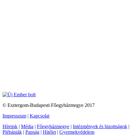
© Esztergom-Budapesti Főegyházmegye 2017
Impresszum
|
Kapcsolat
Híreink
|
Média
|
Főegyházmegye
|
Intézmények és bizottságok
|
Plébániák
|
Papság
|
Hitélet
|
Gyermekvédelem