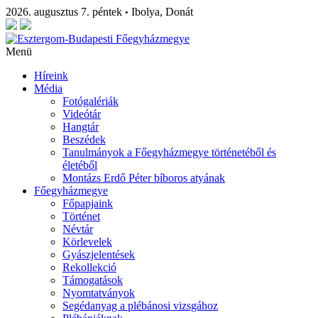
2026. augusztus 7. péntek
Ibolya, Donát
•
Menü
Híreink
Média
Fotógalériák
Videótár
Hangtár
Beszédek
Tanulmányok a Főegyházmegye történetéből és
életéből
Montázs Erdő Péter bíboros atyának
Főegyházmegye
Főpapjaink
Történet
Névtár
Körlevelek
Gyászjelentések
Rekollekció
Támogatások
Nyomtatványok
Segédanyag a plébánosi vizsgához