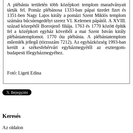
A plébánia területén több középkori templom maradványait
tárták fel. Pomáz plébánosa 1333-ban pápai tizedet fizet és
1351-ben Nagy Lajos király a pomázi Szent Miklós templom
számára búcsúengedélyt szerez VI. Kelemen pápától. A XVIII.
század közepétől Borosjenő filiája. 1763 és 1770 között építik
fel a középkori egyház köveiből a mai Szent István király
plébániatemplomot. 1770 óta plébánia. A plébániatemplom
műemlék jellegű (törzsszám 7212). Az egyházközség 1993-ban
került a székesfehérvári egyházmegyétől az esztergom-
budapesti főegyházmegyéhez.
Fotó: Ligeti Edina
Keresés
Az oldalon